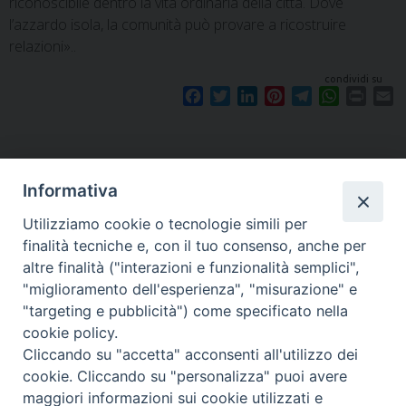
riconoscibile dentro la vita ordinaria della città. Dove
l’azzardo isola, la comunità può provare a ricostruire
relazioni»..
condividi su
F
T
L
P
T
W
P
E
a
w
i
i
e
h
r
m
c
i
n
n
l
a
i
a
e
t
k
t
e
t
n
i
b
t
e
e
g
s
t
l
Informativa
o
e
d
r
r
A
o
r
I
e
a
p
Utilizziamo cookie o tecnologie simili per
k
n
s
m
p
finalità tecniche e, con il tuo consenso, anche per
t
altre finalità ("interazioni e funzionalità semplici",
"miglioramento dell'esperienza", "misurazione" e
"targeting e pubblicità") come specificato nella
Piazza Santa
cookie policy.
Cliccando su "accetta" acconsenti all'utilizzo dei
cookie. Cliccando su "personalizza" puoi avere
maggiori informazioni sui cookie utilizzati e