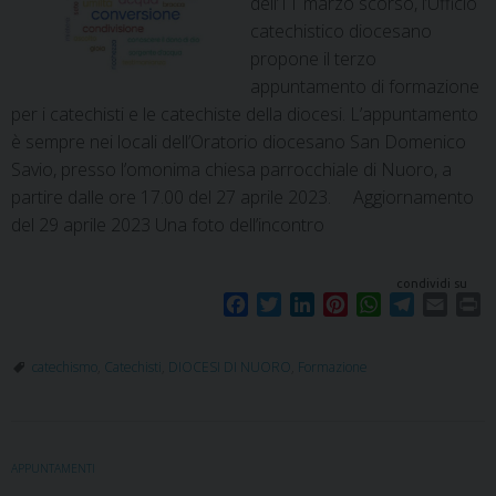
dell’11 marzo scorso, l’Ufficio
catechistico diocesano
propone il terzo
appuntamento di formazione
per i catechisti e le catechiste della diocesi. L’appuntamento
è sempre nei locali dell’Oratorio diocesano San Domenico
Savio, presso l’omonima chiesa parrocchiale di Nuoro, a
partire dalle ore 17.00 del 27 aprile 2023. Aggiornamento
del 29 aprile 2023 Una foto dell’incontro
condividi su
F
T
L
P
W
T
E
P
a
w
i
i
h
e
m
r
c
i
n
n
a
l
a
i
catechismo
,
Catechisti
,
DIOCESI DI NUORO
,
Formazione
e
t
k
t
t
e
i
n
b
t
e
e
s
g
l
t
o
e
d
r
A
r
o
r
I
e
p
a
APPUNTAMENTI
k
n
s
p
m