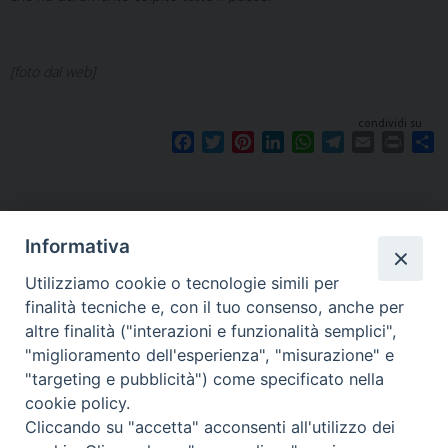
[foto dal web]
condividi su
F
T
P
L
W
T
E
P
S
a
w
i
i
h
e
m
r
h
c
i
n
n
a
l
a
i
a
e
t
t
k
t
e
i
n
r
b
t
e
e
s
g
l
t
e
Informativa
o
e
r
d
A
r
o
r
e
I
p
a
Utilizziamo cookie o tecnologie simili per
k
s
n
p
m
finalità tecniche e, con il tuo consenso, anche per
t
altre finalità ("interazioni e funzionalità semplici",
"miglioramento dell'esperienza", "misurazione" e
"targeting e pubblicità") come specificato nella
Piazza Santa
cookie policy.
Cliccando su "accetta" acconsenti all'utilizzo dei