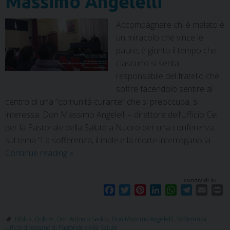
Massimo Angelelli
Accompagnare chi è malato è
un miracolo che vince le
paure, è giunto il tempo che
ciascuno si senta
responsabile del fratello che
soffre facendolo sentire al
centro di una “comunità curante” che si preoccupa, si
interessa. Don Massimo Angelelli – direttore dell’Ufficio Cei
per la Pastorale della Salute a Nuoro per una conferenza
sul tema “La sofferenza, il male e la morte interrogano la …
Continue reading
»
condividi su
F
T
P
L
W
T
E
P
a
w
i
i
h
e
m
r
c
i
n
n
a
l
a
i
Bibbia
,
Dolore
,
Don Antonio Sedda
,
Don Massimo Angelelli
,
Sofferenza
,
e
t
t
k
t
e
i
n
Ufficio diocesano di Pastorale della Salute