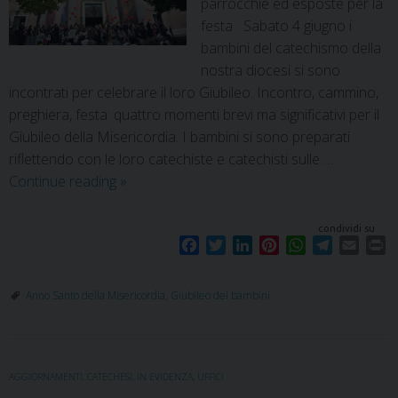
parrocchie ed esposte per la
festa Sabato 4 giugno i
bambini del catechismo della
nostra diocesi si sono
incontrati per celebrare il loro Giubileo. Incontro, cammino,
preghiera, festa: quattro momenti brevi ma significativi per il
Giubileo della Misericordia. I bambini si sono preparati
riflettendo con le loro catechiste e catechisti sulle …
Continue reading
»
condividi su
F
T
L
P
W
T
E
P
a
w
i
i
h
e
m
r
c
i
n
n
a
l
a
i
Anno Santo della Misericordia
,
Giubileo dei bambini
e
t
k
t
t
e
i
n
b
t
e
e
s
g
l
t
o
e
d
r
A
r
o
r
I
e
p
a
AGGIORNAMENTI
,
CATECHESI
,
IN EVIDENZA
,
UFFICI
k
n
s
p
m