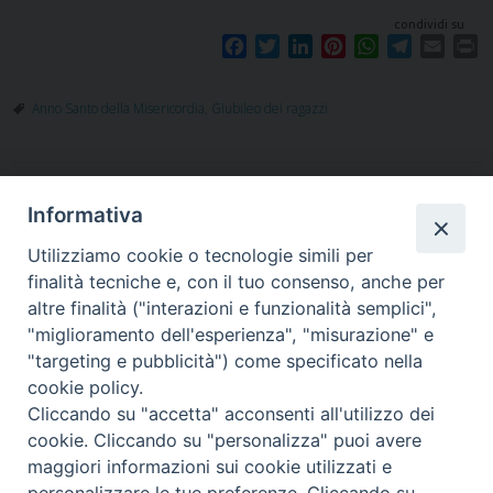
condividi su
F
T
L
P
W
T
E
P
a
w
i
i
h
e
m
r
c
i
n
n
a
l
a
i
Anno Santo della Misericordia
,
Giubileo dei ragazzi
e
t
k
t
t
e
i
n
b
t
e
e
s
g
l
t
o
e
d
r
A
r
o
r
I
e
p
a
P
Informativa
k
n
s
p
m
t
o
Utilizziamo cookie o tecnologie simili per
s
finalità tecniche e, con il tuo consenso, anche per
t
altre finalità ("interazioni e funzionalità semplici",
"miglioramento dell'esperienza", "misurazione" e
N
"targeting e pubblicità") come specificato nella
Piazza Santa
a
cookie policy.
v
Cliccando su "accetta" acconsenti all'utilizzo dei
i
cookie. Cliccando su "personalizza" puoi avere
g
maggiori informazioni sui cookie utilizzati e
Maria della Neve, 1 - 08100 Nuoro NU