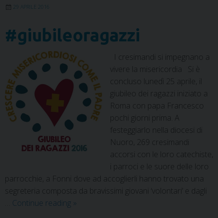
t
29 APRILE 2016
#giubileoragazzi
I cresimandi si impegnano a
vivere la misericordia Si è
concluso lunedì 25 aprile, il
giubileo dei ragazzi iniziato a
Roma con papa Francesco
pochi giorni prima. A
festeggiarlo nella diocesi di
Nuoro, 269 cresimandi
accorsi con le loro catechiste,
i parroci e le suore delle loro
parrocchie, a Fonni dove ad accoglierli hanno trovato una
segreteria composta da bravissimi giovani ‘volontari’ e dagli
…
Continue reading
»