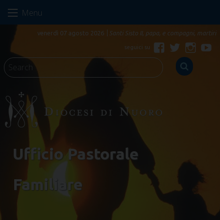
Skip
Menu
to
content
venerdì 07 agosto 2026
Santi Sisto II, papa, e compagni, martiri
Facebook
Twitter
Instagr
Yo
Ufficio Pastorale
Familiare