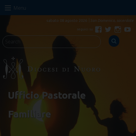
Skip
Menu
to
content
sabato 08 agosto 2026
San Domenico, sacerdote
Facebook
Twitter
Instagr
Yo
Ufficio Pastorale
Familiare