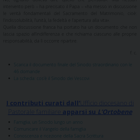
intervento però – ha precisato il Papa – «ha messo in discussione
le verità fondamentali del Sacramento del Matrimonio, cioè:
l’indissolubilità, l’unità, la fedeltà e l’apertura alla vita».
Quella discussione franca ha portato ha un documento che non
lascia spazio all’indifferenza e che richiama ciascuno alle proprie
responsabilità, da lì occorre ripartire.
f. c.
Scarica il documento finale del Sinodo straordinario con le
46 domande
La scheda: cos’è il Sinodo dei Vescovi
I contributi curati dall’
Ufficio diocesano di
Pastorale familiare
apparsi su
L’Ortobene
Famiglia, un Sinodo lungo un anno
Comunicare il Vangelo della famiglia
Conoscenza e ricezione della Sacra Scrittura