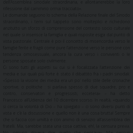
dell’Assemblea sinodale straordinaria, e allontanerebbe la loro
riflessione dal cammino ormai tracciato».
Le domande seguono lo schema della Relazione finale del Sinodo
straordinario, i temi sul tappeto sono molteplici e richiedono
anzitutto un sforzo di comprensione del contesto socio culturale
nel quale si inserisce la famiglia e quali risposte esiga dal punto di
vista pastorale. Centrale è poi il concetto di misericordia verso le
famiglie ferite e fragili come pure l’attenzione verso le persone con
tendenza omosessuale, ancora la cura verso i conviventi o le
persone sposate solo civilmente.
Ci sono tutti gli aspetti su cui si è focalizzata l’attenzione dei
media e sui quali più forte è stato il dibattito fra i padri sinodali:
«Spesso la visione dei media era un po’ nello stile delle cronache
sportive, o politiche : si parlava spesso di due squadre, pro e
contro, conservatori e progressisti, eccetera» – ha detto
Francesco all’Udienza del 10 dicembre scorso. In realtà, «quando
si cerca la volontà di Dio – ha spiegato – ci sono diversi punti di
vista e c’è la discussione e quello non è una cosa brutta! Sempre
che si faccia con umiltà e con animo di servizio all’assemblea dei
fratelli. Ma, sarebbe stata una cosa cattiva, eh!, la censura previa.
No, ognuno doveva dire quello che pensava». Mai nessun