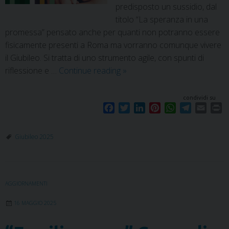
predisposto un sussidio, dal
titolo “La speranza in una
promessa” pensato anche per quanti non potranno essere
fisicamente presenti a Roma ma vorranno comunque vivere
il Giubileo. Si tratta di uno strumento agile, con spunti di
riflessione e …
Continue reading
»
condividi su
F
T
L
P
W
T
E
P
a
w
i
i
h
e
m
r
c
i
n
n
a
l
a
i
Giubileo 2025
e
t
k
t
t
e
i
n
b
t
e
e
s
g
l
t
o
e
d
r
A
r
o
r
I
e
p
a
AGGIORNAMENTI
k
n
s
p
m
t
16 MAGGIO 2025