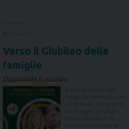
e
t
k
t
t
e
i
n
b
t
e
e
s
g
l
t
o
e
d
r
A
r
o
r
I
e
p
a
AGGIORNAMENTI
k
n
s
p
m
16 MAGGIO 2025
t
Verso il Giubileo delle
famiglie
Disponibile il sussidio
In vista del Giubileo delle
famiglie, dei bambini, dei nonni
e degli anziani, in programma
dal 30 maggio al 1° giugno,
l’Ufficio nazionale per la
pastorale della famiglia ha