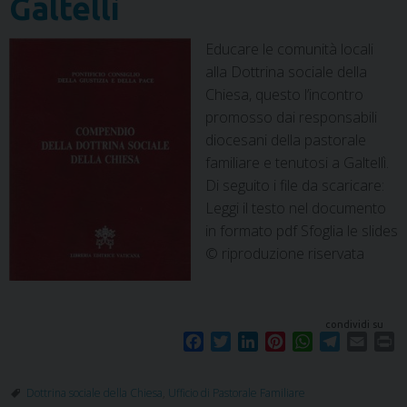
Galtellì
Educare le comunità locali
alla Dottrina sociale della
Chiesa, questo l’incontro
promosso dai responsabili
diocesani della pastorale
familiare e tenutosi a Galtellì.
Di seguito i file da scaricare:
Leggi il testo nel documento
in formato pdf Sfoglia le slides
© riproduzione riservata
condividi su
F
T
L
P
W
T
E
P
a
w
i
i
h
e
m
r
c
i
n
n
a
l
a
i
Dottrina sociale della Chiesa
,
Ufficio di Pastorale Familiare
e
t
k
t
t
e
i
n