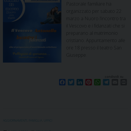
Pastorale familiare ha
organizzato per sabato 22
marzo a Nuoro l’incontro tra
il Vescovo e i fidanzati che si
preparano al matrimonio
cristiano. Appuntamento alle
ore 18 presso il teatro San
Giuseppe.
condividi su
F
T
L
P
W
T
E
P
a
w
i
i
h
e
m
r
c
i
n
n
a
l
a
i
e
t
k
t
t
e
i
n
b
t
e
e
s
g
l
t
o
e
d
r
A
r
o
r
I
e
p
a
AGGIORNAMENTI
,
FAMIGLIA
,
UFFICI
k
n
s
p
m