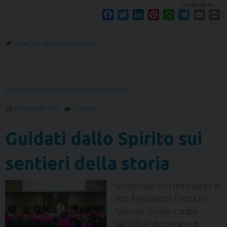
condividi su
F
T
L
P
W
T
E
P
a
w
i
i
h
e
m
r
c
i
n
n
a
l
a
i
Anno "Famiglia Amoris Laetitia"
e
t
k
t
t
e
i
n
b
t
e
e
s
g
l
t
o
e
d
r
A
r
o
r
I
e
p
a
AGGIORNAMENTI
,
FAMIGLIA
,
IN EVIDENZA
,
UFFICI
k
n
s
p
m
t
2 NOVEMBRE 2015
COMMENT
Guidati dallo Spirito sui
sentieri della storia
Si conclude con l’intervento di
don Alessandro Fadda lo
Speciale Sinodo curato
dall’Ufficio diocesano di