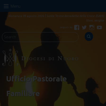
Skip
Menu
to
content
domenica 09 agosto 2026
Santa Teresa Benedetta della Croce (Edith)
Stein, vergine
Facebook
Twitter
Instagr
Yo
Ufficio Pastorale
Familiare