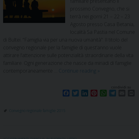
familiare presentano il
prossimo Convegno, che si
terrà nei giorni 21 – 22 – 23
Agosto presso Casa Betania,
località Sa Pastia nel Comune
di Bultei. “Famiglia via per una nuova umanità”. Il titolo del
convegno regionale per la famiglie di quest’anno vuole
attirare l’attenzione sulle potenzialità straordinarie della vita
familiare. Ogni generazione che nasce da miriadi di famiglie
contemporaneamente …
Continue reading
»
condividi su
F
T
L
P
W
T
E
P
a
w
i
i
h
e
m
r
c
i
n
n
a
l
a
i
Convegno regionale famiglie 2015
e
t
k
t
t
e
i
n
b
t
e
e
s
g
l
t
o
e
d
r
A
r
o
r
I
e
p
a