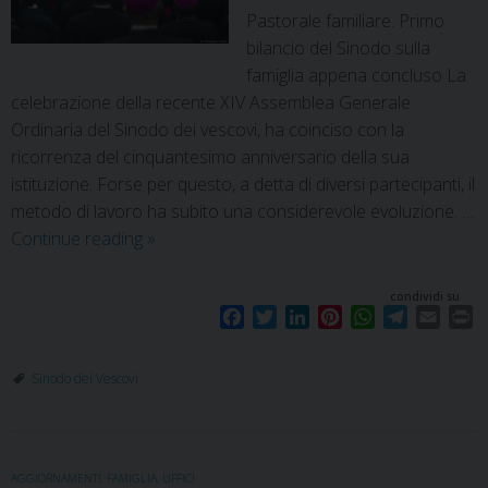
Pastorale familiare. Primo
bilancio del Sinodo sulla
famiglia appena concluso La
celebrazione della recente XIV Assemblea Generale
Ordinaria del Sinodo dei vescovi, ha coinciso con la
ricorrenza del cinquantesimo anniversario della sua
istituzione. Forse per questo, a detta di diversi partecipanti, il
metodo di lavoro ha subito una considerevole evoluzione. …
Continue reading
»
condividi su
F
T
L
P
W
T
E
P
a
w
i
i
h
e
m
r
c
i
n
n
a
l
a
i
Sinodo dei Vescovi
e
t
k
t
t
e
i
n
b
t
e
e
s
g
l
t
o
e
d
r
A
r
o
r
I
e
p
a
AGGIORNAMENTI
,
FAMIGLIA
,
UFFICI
k
n
s
p
m