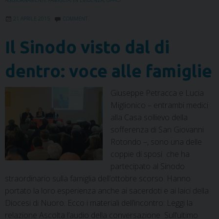
AGGIORNAMENTI
,
FAMIGLIA
,
IN EVIDENZA
,
UFFICI
k
n
s
p
m
t
21 APRILE 2015
COMMENT
Il Sinodo visto dal di
dentro: voce alle famiglie
Giuseppe Petracca e Lucia
Miglionico – entrambi medici
alla Casa sollievo della
sofferenza di San Giovanni
Rotondo –, sono una delle
coppie di sposi che ha
partecipato al Sinodo
straordinario sulla famiglia dell’ottobre scorso. Hanno
portato la loro esperienza anche ai sacerdoti e ai laici della
Diocesi di Nuoro. Ecco i materiali dell’incontro: Leggi la
relazione Ascolta l’audio della conversazione Sull’ultimo