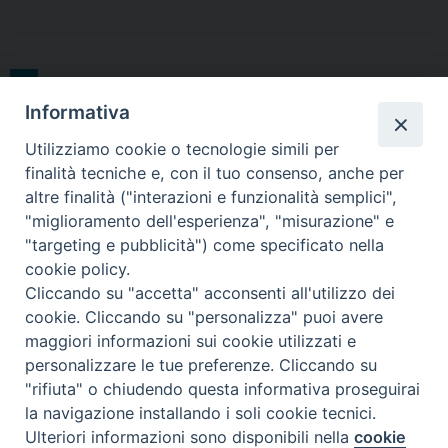
b
t
e
e
s
g
l
t
o
e
d
r
A
r
o
r
I
e
p
a
k
n
s
p
m
1
Pagina successiva »
t
Informativa
Utilizziamo cookie o tecnologie simili per
finalità tecniche e, con il tuo consenso, anche per
altre finalità ("interazioni e funzionalità semplici",
"miglioramento dell'esperienza", "misurazione" e
"targeting e pubblicità") come specificato nella
Piazza Santa
cookie policy.
Cliccando su "accetta" acconsenti all'utilizzo dei
cookie. Cliccando su "personalizza" puoi avere
maggiori informazioni sui cookie utilizzati e
Maria della Neve, 1 - 08100 Nuoro NU
personalizzare le tue preferenze. Cliccando su
Tel. 0784 34790
"rifiuta" o chiudendo questa informativa proseguirai
Fax 0784 208263
la navigazione installando i soli cookie tecnici.
diocesi@nuoro.chiesacattolica.it
Ulteriori informazioni sono disponibili nella
cookie
Preferenze Cookie