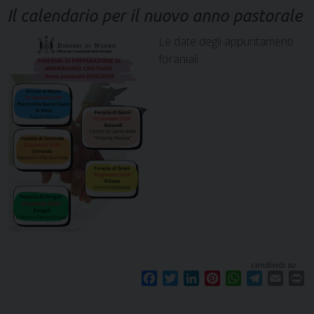
Il calendario per il nuovo anno pastorale
Le date degli appuntamenti
foraniali
condividi su
F
T
L
P
W
T
E
P
a
w
i
i
h
e
m
r
c
i
n
n
a
l
a
i