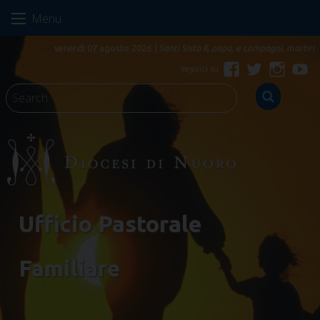
Skip
Menu
to
content
venerdì 07 agosto 2026
Santi Sisto II, papa, e compagni, martiri
Facebook
Twitter
Instagr
Yo
Ufficio Pastorale
Familiare