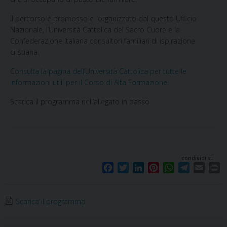
Il percorso è promosso e organizzato dal questo Ufficio
Nazionale, l’Università Cattolica del Sacro Cuore e la
Confederazione Italiana consultori familiari di ispirazione
cristiana.
Consulta la pagina dell’Università Cattolica per tutte le
informazioni utili per il Corso di Alta Formazione.
Scarica il programma nell’allegato in basso
condividi su
F
T
L
P
W
T
E
P
a
w
i
i
h
e
m
r
c
i
n
n
a
l
a
i
e
t
k
t
t
e
i
n
Scarica il programma
b
t
e
e
s
g
l
t
o
e
d
r
A
r