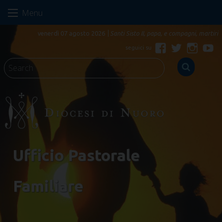
Skip
Menu
to
content
venerdì 07 agosto 2026
Santi Sisto II, papa, e compagni, martiri
Facebook
Twitter
Instagr
Yo
Ufficio Pastorale
Familiare