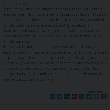
contesti diocesani.
Dopo l’Introduzione che chiarisce il senso e i segni del Giubileo,
vengono offerti alcuni schemi per la Veglia eucaristica e il Rosario,
una breve meditazione sul tema della speranza, degli esempi di
famiglie sante, come ad esempio i beati Luigi Beltrame
Quattrocchi e Maria Corsini o i genitori di Santa Teresa di Liesieux,
e le testimonianze di una coppia con figli, di due nonni e di una
famiglia separata.
«Nel lasciarsi svuotare e poi riempire dell’Amore, la famiglia – si
legge nel sussidio – ritrova sé stessa e al contempo diventa segno
di speranza per il mondo nei figli e nelle figlie che accoglie e che la
nutrono di giovinezza. Si apre alla fecondità e alla responsabilità
di essere custode dei sogni dei più piccoli e più giovani. I legami
familiari diventano crogiuolo e rete per sostenerli e lo fanno alla
luce del Cristo, Signore della vita».
condividi su
F
T
L
P
W
T
E
P
a
w
i
i
h
e
m
r
c
i
n
n
a
l
a
i