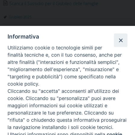
e
t
k
t
t
e
i
n
Scarica il Sussidio per il Giubileo delle famiglie
b
t
e
e
s
g
l
t
o
e
d
r
A
r
Giubileo 2025
o
r
I
e
p
a
k
n
s
p
m
t
Informativa
Utilizziamo cookie o tecnologie simili per
finalità tecniche e, con il tuo consenso, anche per
altre finalità ("interazioni e funzionalità semplici",
"miglioramento dell'esperienza", "misurazione" e
"targeting e pubblicità") come specificato nella
Piazza Santa
cookie policy.
Cliccando su "accetta" acconsenti all'utilizzo dei
cookie. Cliccando su "personalizza" puoi avere
maggiori informazioni sui cookie utilizzati e
Maria della Neve, 1 - 08100 Nuoro NU
personalizzare le tue preferenze. Cliccando su
Tel. 0784 34790
"rifiuta" o chiudendo questa informativa proseguirai
Fax 0784 208263
la navigazione installando i soli cookie tecnici.
diocesi@nuoro.chiesacattolica.it
Ulteriori informazioni sono disponibili nella
cookie