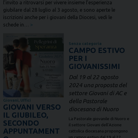
l’invito a ritrovarsi per vivere insieme l’esperienza
giubilare dal 28 luglio al 3 agosto, e sono aperte le
iscrizioni anche per i giovani della Diocesi, vedi le
schede in…
>
Senza categoria
CAMPO ESTIVO
PER I
GIOVANISSIMI
Dal 19 al 22 agosto
2024 una proposta del
settore Giovani di AC e
della Pastorale
Giovani
,
Uffici
GIOVANI VERSO
diocesana di Nuoro
IL GIUBILEO,
La Pastorale giovanile di Nuoro e
SECONDO
il settore Giovani dell’Azione
APPUNTAMENT
cattolica diocesana propongono
un campo estivo dal 19 al 22