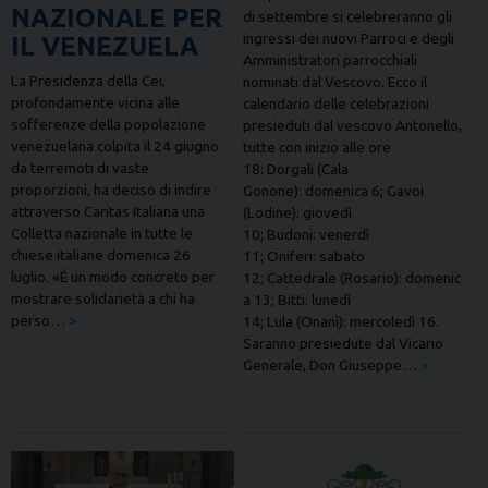
NAZIONALE PER
di settembre si celebreranno gli
ingressi dei nuovi Parroci e degli
IL VENEZUELA
Amministratori parrocchiali
La Presidenza della Cei,
nominati dal Vescovo. Ecco il
profondamente vicina alle
calendario delle celebrazioni
sofferenze della popolazione
presieduti dal vescovo Antonello,
venezuelana colpita il 24 giugno
tutte con inizio alle ore
da terremoti di vaste
18: Dorgali (Cala
proporzioni, ha deciso di indire
Gonone): domenica 6; Gavoi
attraverso Caritas Italiana una
(Lodine): giovedì
Colletta nazionale in tutte le
10; Budoni: venerdì
chiese italiane domenica 26
11; Oniferi: sabato
luglio. «È un modo concreto per
12; Cattedrale (Rosario): domenic
mostrare solidarietà a chi ha
a 13; Bitti: lunedì
perso…
>
14; Lula (Onanì): mercoledì 16.
Saranno presiedute dal Vicario
Generale, Don Giuseppe…
>