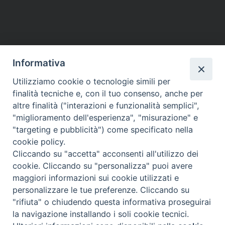
Informativa
Utilizziamo cookie o tecnologie simili per
finalità tecniche e, con il tuo consenso, anche per
altre finalità ("interazioni e funzionalità semplici",
"miglioramento dell'esperienza", "misurazione" e
"targeting e pubblicità") come specificato nella
Piazza Santa
cookie policy.
Cliccando su "accetta" acconsenti all'utilizzo dei
cookie. Cliccando su "personalizza" puoi avere
maggiori informazioni sui cookie utilizzati e
Maria della Neve, 1 - 08100 Nuoro NU
personalizzare le tue preferenze. Cliccando su
Tel. 0784 34790
"rifiuta" o chiudendo questa informativa proseguirai
Fax 0784 208263
la navigazione installando i soli cookie tecnici.
diocesi@nuoro.chiesacattolica.it