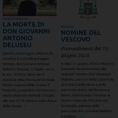
Aggiornamenti
LA MORTE DI
Nomine
DON GIOVANNI
NOMINE DEL
ANTONIO
VESCOVO
DELUSSU
Provvedimenti del 13
Questo pomeriggio, a Nuoro, ha
giugno 2026
concluso il suo pellegrinaggio
In data 13 giugno 2026 il Vescovo
terreno, don Giovanni Antonio
Antonello ha provveduto alle
Delussu. Domani, 13 luglio, verso
seguenti nomine: Don Giuseppe
le ore 10.00 la salma verrà
Mattana, parroco della Cattedrale
esposta nella chiesa parrocchiale
di S. Maria della Neve e della
Nostra Signora delle Grazie. Il
parrocchia di N.S. del Rosario in
funerale, presieduto dal Vescovo,
Nuoro, mantenendo l’incarico di
verrà celebrato martedì 14 luglio,
Vicario Generale; Don Antonio
alle ore 16.30 sempre nella chiesa
Cosseddu, parroco della
delle Grazie.
>
parrocchia di S. Giovanni Battista
in Budoni;…
>