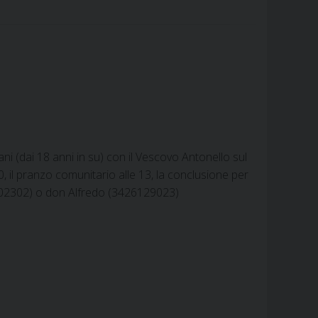
b
t
e
e
s
g
l
t
e
o
e
r
d
A
r
o
r
e
I
p
a
k
s
n
p
m
t
ani (dai 18 anni in su) con il Vescovo Antonello sul
, il pranzo comunitario alle 13, la conclusione per
8702302) o don Alfredo (3426129023)