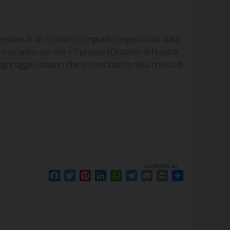
vembre in un incontro congiunto organizzato dalla
itroveranno alle ore 17 presso l’Oratorio di Nostra
legrinaggio urbano che si concluderà nella chiesa di
condividi su
F
T
P
L
W
T
E
P
S
a
w
i
i
h
e
m
r
h
c
i
n
n
a
l
a
i
a
e
t
t
k
t
e
i
n
r
b
t
e
e
s
g
l
t
e