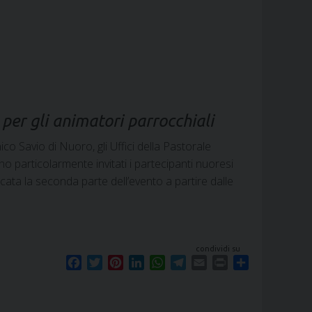
o
e
r
d
A
r
o
r
e
I
p
a
k
s
n
p
m
t
per gli animatori parrocchiali
o Savio di Nuoro, gli Uffici della Pastorale
no particolarmente invitati i partecipanti nuoresi
cata la seconda parte dell’evento a partire dalle
condividi su
F
T
P
L
W
T
E
P
S
a
w
i
i
h
e
m
r
h
c
i
n
n
a
l
a
i
a
e
t
t
k
t
e
i
n
r