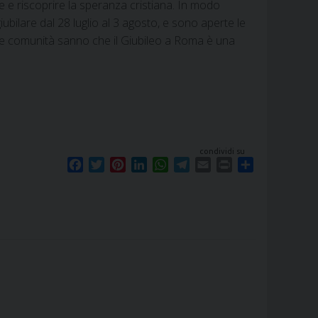
e e riscoprire la speranza cristiana. In modo
 giubilare dal 28 luglio al 3 agosto, e sono aperte le
 e le comunità sanno che il Giubileo a Roma è una
condividi su
F
T
P
L
W
T
E
P
S
a
w
i
i
h
e
m
r
h
c
i
n
n
a
l
a
i
a
e
t
t
k
t
e
i
n
r
b
t
e
e
s
g
l
t
e
o
e
r
d
A
r
o
r
e
I
p
a
k
s
n
p
m
t