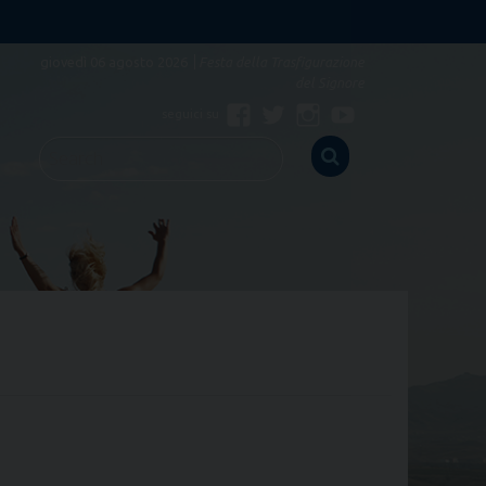
giovedì 06 agosto 2026
Festa della Trasfigurazione
del Signore
Facebook
Twitter
Instagram
Youtube