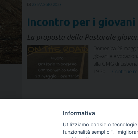
23 MAGGIO 2023
Incontro per i giovani
La proposta della Pastorale giovani
Domenica 28 maggio 20
giovanile e vocaziona
alla GMG di Lisbona e
19.30. …
Continue r
Informativa
animatori parrocchiali
,
Giovani
,
gmg2023
,
Lisbona
,
Nuoro
,
Pastor
Utilizziamo cookie o tecnologie s
funzionalità semplici", "miglior