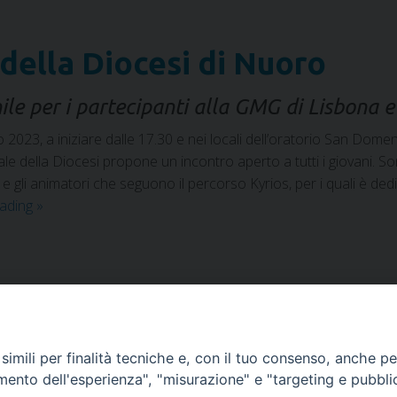
 della Diocesi di Nuoro
le per i partecipanti alla GMG di Lisbona e 
23, a iniziare dalle 17.30 e nei locali dell’oratorio San Domenic
le della Diocesi propone un incontro aperto a tutti i giovani. So
 gli animatori che seguono il percorso Kyrios, per i quali è dedi
eading
»
ale giovanile
imili per finalità tecniche e, con il tuo consenso, anche per 
amento dell'esperienza", "misurazione" e "targeting e pubbli