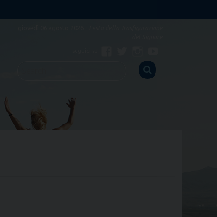
giovedì 06 agosto 2026
Festa della Trasfigurazione
del Signore
Facebook
Twitter
Instagram
Youtube