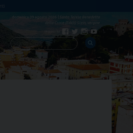
nti
domenica 09 agosto 2026
Santa Teresa Benedetta
della Croce (Edith) Stein, vergine
Facebook
Twitter
Instagram
YouTube