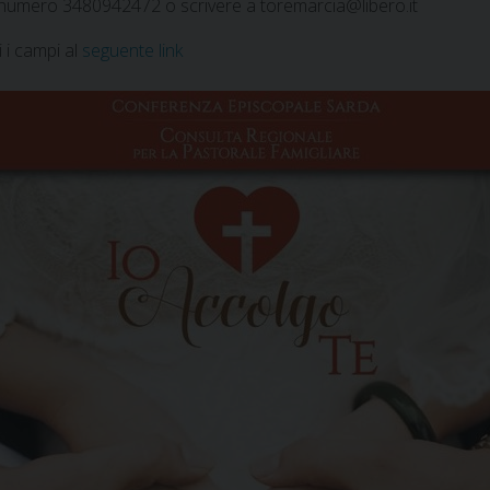
il numero 3480942472 o scrivere a toremarcia@libero.it
i i campi al
seguente link