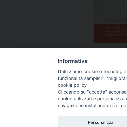
Informativa
Utilizziamo cookie o tecnologie s
funzionalità semplici", "miglior
cookie policy.
Cliccando su "accetta" acconsent
cookie utilizzati e personalizza
navigazione installando i soli co
Piazza Santa Maria de
Tel. 0784 34790
Fax 0784 208263
Personalizza