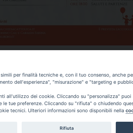
imili per finalità tecniche e, con il tuo consenso, anche per 
amento dell'esperienza", "misurazione" e "targeting e pubbli
i all'utilizzo dei cookie. Cliccando su "personalizza" puoi
re le tue preferenze. Cliccando su "rifiuta" o chiudendo que
okie tecnici. Ulteriori informazioni sono disponibili nella
coo
lla Neve, 1 - 08100 Nuoro NU
Rifiuta