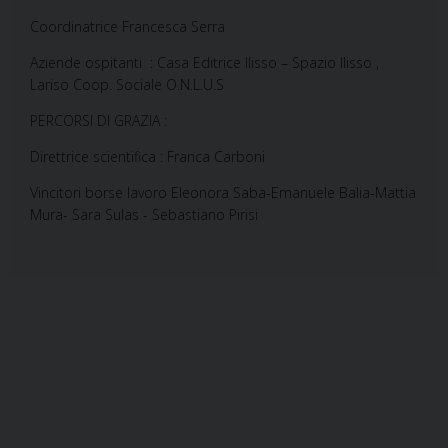
Coordinatrice Francesca Serra
Aziende ospitanti
: Casa Editrice Ilisso – Spazio Ilisso ,
Lariso Coop. Sociale O.N.L.U.S
PERCORSI DI GRAZIA :
Direttrice scientifica : Franca Carboni
Vincitori borse lavoro Eleonora Saba-Emanuele Balia-Mattia
Mura- Sara Sulas - Sebastiano Pirisi