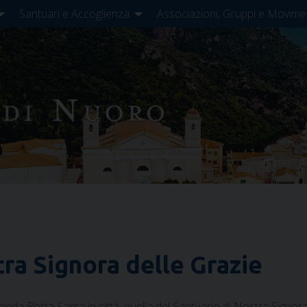
Santuari e Accoglienza
Associazioni, Gruppi e Movime
tra Signora delle Grazie
da Porta Santa in città, quella del Santuario di Nostra Signora