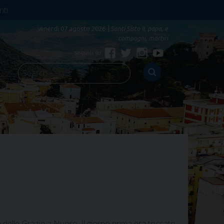
nti
venerdì 07 agosto 2026
Santi Sisto II, papa, e
compagni, martiri
Facebook
Twitter
Instagram
YouTube
 delle Grazie a Nuoro. Il giorno prima era toccato