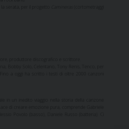
 la serata, per il progetto
Camineras
(cortometraggi
re, produttore discografico e scrittore.
Mina, Bobby Solo, Celentano, Tony Renis, Tenco, per
Fino a oggi ha scritto i testi di oltre 2000 canzoni
e in un inedito viaggio nella storia della canzone
, capace di creare emozione pura, comprende Gabriele
essio Povolo (basso), Daniele Russo (batteria). Ci