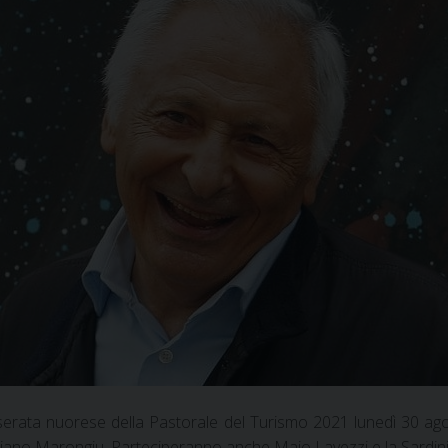
serata nuorese della Pastorale del Turismo 2021 lunedì 30 agosto
uliano Marongiu. Parteciperanno anche Maio Lavezzi e la Sardin