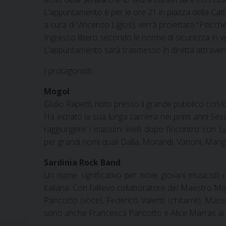
L’appuntamento è per le ore 21 in piazza della Catted
a cura di Vincenzo Ligios), verrà proiettato “Piticche
Ingresso libero secondo le norme di sicurezza in vi
L’appuntamento sarà trasmesso in diretta attravers
I protagonisti:
Mogol
Giulio Rapetti, noto presso il grande pubblico con 
Ha iniziato la sua lunga carriera nei primi anni S
raggiungere i massimi livelli dopo l’incontro con L
per grandi nomi quali Dalla, Morandi, Vanoni, Mango 
Sardinia Rock Band
Un nome significativo per nove giovani musicisti 
italiana. Con l’allievo collaboratore del Maestro M
Pancotto (voce), Federico Valenti (chitarre), Mas
sono anche Francesca Pancotto e Alice Marras ai 