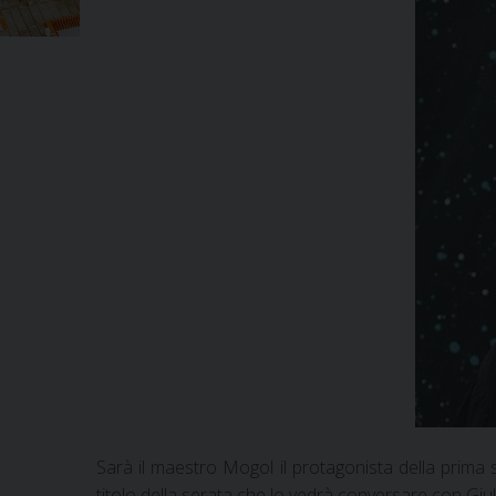
Sarà il maestro Mogol il protagonista della prima 
titolo della serata che lo vedrà conversare con Gi