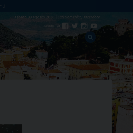
nti
sabato 08 agosto 2026
San Domenico, sacerdote
Facebook
Twitter
Instagram
YouTube