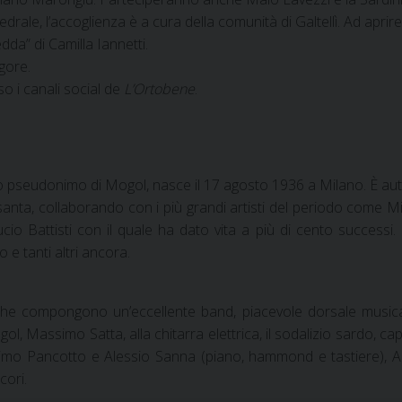
rale, l’accoglienza è a cura della comunità di Galtellì. Ad aprire
dda” di Camilla Iannetti.
gore.
o i canali social de
L’Ortobene
.
lo pseudonimo di Mogol, nasce il 17 agosto 1936 a Milano. È auto
essanta, collaborando con i più grandi artisti del periodo come 
ucio Battisti con il quale ha dato vita a più di cento successi. 
e tanti altri ancora.
che compongono un’eccellente band, piacevole dorsale musical
ogol, Massimo Satta, alla chitarra elettrica, il sodalizio sardo
simo Pancotto e Alessio Sanna (piano, hammond e tastiere), Al
cori.