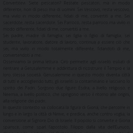
Convertitevi. Siete pescatori? Restate pescatori, ma in modo
differente, non di pesci ma di uomini. Sei Vescovo, resta vescovo,
ma vivilo in modo differente, fidati di me, convertiti a me. Sei
sacerdote, resta sacerdote. Sei Parroco, resta parroco ma vivilo in
modo differente, fidati di me, convertiti a me.
Sei padre, madre di famiglia; sei figlia o figlio di famiglia, sei
studente, lavoratore, datore di lavoro, continua a essere ciò che
sei, ma vivilo in modo totalmente differente, fidandoti di me,
convertendoti a me.
Osserviamo la prima lettura. Ciro permette agli israeliti esiliati di
rientrare a Gerusalemme e addirittura di ricostruire il Tempio e la
loro stessa società. Gerusalemme in questo modo diventa città
di tutti e accogliendo tutti, gli israeliti si contaminano e lasciano lo
spirito dei Padri. Sorgono due figure: Esdra, a livello religioso, e
Neemia, a livello politico, che spingono verso il ritorno alle origini,
alla religione dei padri.
In questo contesto va collocata la figura di Giona, che percorre in
lungo e in largo la città di Ninive, e predica, anche contro voglia, la
conversione al Signore Dio di Israele. Il popolo si converte e Giona
sparisce, come sparì l’apostolo Filippo dalla vita dell’Eunuco,