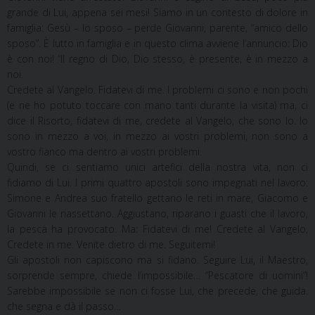
grande di Lui, appena sei mesi! Siamo in un contesto di dolore in
famiglia: Gesù – lo sposo – perde Giovanni, parente, “amico dello
sposo”. È lutto in famiglia e in questo clima avviene l’annuncio: Dio
è con noi! “Il regno di Dio, Dio stesso, è presente, è in mezzo a
noi.
Credete al Vangelo. Fidatevi di me. I problemi ci sono e non pochi
(e ne ho potuto toccare con mano tanti durante la visita) ma, ci
dice il Risorto, fidatevi di me, credete al Vangelo, che sono Io. Io
sono in mezzo a voi, in mezzo ai vostri problemi, non sono a
vostro fianco ma dentro ai vostri problemi.
Quindi, se ci sentiamo unici artefici della nostra vita, non ci
fidiamo di Lui. I primi quattro apostoli sono impegnati nel lavoro:
Simone e Andrea suo fratello gettano le reti in mare, Giacomo e
Giovanni le riassettano. Aggiustano, riparano i guasti che il lavoro,
la pesca ha provocato. Ma: Fidatevi di me! Credete al Vangelo,
Credete in me. Venite dietro di me. Seguitemi!
Gli apostoli non capiscono ma si fidano. Seguire Lui, il Maestro,
sorprende sempre, chiede l’impossibile… “Pescatore di uomini”!
Sarebbe impossibile se non ci fosse Lui, che precede, che guida.
che segna e dà il passo…