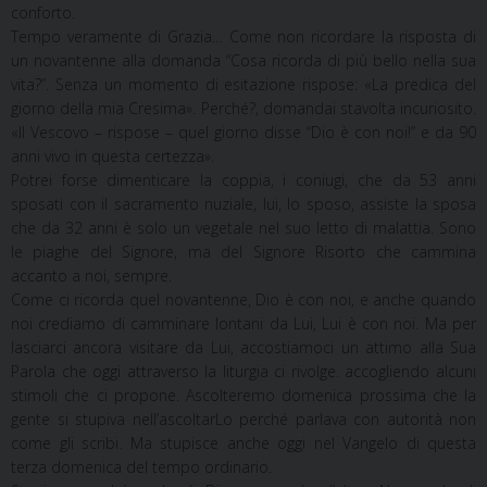
conforto.
Tempo veramente di Grazia… Come non ricordare la risposta di
un novantenne alla domanda “Cosa ricorda di più bello nella sua
vita?”. Senza un momento di esitazione rispose: «La predica del
giorno della mia Cresima». Perché?, domandai stavolta incuriosito.
«Il Vescovo – rispose – quel giorno disse “Dio è con noi!” e da 90
anni vivo in questa certezza».
Potrei forse dimenticare la coppia, i coniugi, che da 53 anni
sposati con il sacramento nuziale, lui, lo sposo, assiste la sposa
che da 32 anni è solo un vegetale nel suo letto di malattia. Sono
le piaghe del Signore, ma del Signore Risorto che cammina
accanto a noi, sempre.
Come ci ricorda quel novantenne, Dio è con noi, e anche quando
noi crediamo di camminare lontani da Lui, Lui è con noi. Ma per
lasciarci ancora visitare da Lui, accostiamoci un attimo alla Sua
Parola che oggi attraverso la liturgia ci rivolge. accogliendo alcuni
stimoli che ci propone. Ascolteremo domenica prossima che la
gente si stupiva nell’ascoltarLo perché parlava con autorità non
come gli scribi. Ma stupisce anche oggi nel Vangelo di questa
terza domenica del tempo ordinario.