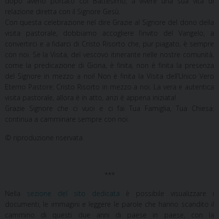
dopo averlo portato col Battesimo, a vivere una sua vita di
relazione diretta con il Signore Gesù.
Con questa celebrazione nel dire Grazie al Signore del dono della
visita pastorale, dobbiamo accogliere l’invito del Vangelo, a
convertirci e a fidarci di Cristo Risorto che, pur piagato, è sempre
con noi. Se la Visita, del vescovo itinerante nelle nostre comunità,
come la predicazione di Giona, è finita, non è finita la presenza
del Signore in mezzo a noi! Non è finita la Visita dell’Unico Vero
Eterno Pastore: Cristo Risorto in mezzo a noi. La vera e autentica
visita pastorale, allora è in atto, anzi è appena iniziata!
Grazie Signore che ci vuoi e ci fai Tua Famiglia, Tua Chiesa:
continua a camminare sempre con noi.
© riproduzione riservata
***
Nella
sezione del sito dedicata
è possibile visualizzare i
documenti, le immagini e leggere le parole che hanno scandito il
cammino di questi due anni di paese in paese, con la