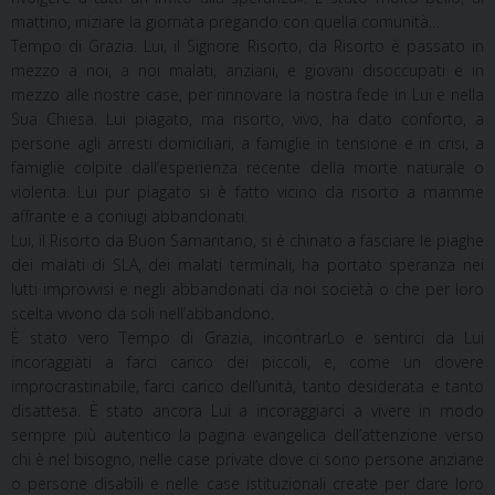
mattino, iniziare la giornata pregando con quella comunità…
Tempo di Grazia. Lui, il Signore Risorto, da Risorto è passato in
mezzo a noi, a noi malati, anziani, e giovani disoccupati e in
mezzo alle nostre case, per rinnovare la nostra fede in Lui e nella
Sua Chiesa. Lui piagato, ma risorto, vivo, ha dato conforto, a
persone agli arresti domiciliari, a famiglie in tensione e in crisi, a
famiglie colpite dall’esperienza recente della morte naturale o
violenta. Lui pur piagato si è fatto vicino da risorto a mamme
affrante e a coniugi abbandonati.
Lui, il Risorto da Buon Samaritano, si è chinato a fasciare le piaghe
dei malati di SLA, dei malati terminali, ha portato speranza nei
lutti improvvisi e negli abbandonati da noi società o che per loro
scelta vivono da soli nell’abbandono.
È stato vero Tempo di Grazia, incontrarLo e sentirci da Lui
incoraggiati a farci carico dei piccoli, e, come un dovere
improcrastinabile, farci carico dell’unità, tanto desiderata e tanto
disattesa. È stato ancora Lui a incoraggiarci a vivere in modo
sempre più autentico la pagina evangelica dell’attenzione verso
chi è nel bisogno, nelle case private dove ci sono persone anziane
o persone disabili e nelle case istituzionali create per dare loro