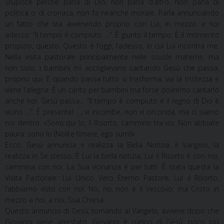
Stupisce perché parla di Dio, non parla d’altro. Non parla di
politica o di cronaca, non fa neanche morale. Parla annunciando
un fatto che sta avvenendo proprio con Lui, in mezzo a noi
adesso: “Il tempo è compiuto …”. È giunto il tempo. È il momento
propizio, questo. Questo è l’oggi, l’adesso, in cui Lui incontra me.
Nella visita pastorale principalmente nelle scuole materne, ma
non solo, i bambini mi accoglievano cantando Gesù che passa,
proprio qui. E quando passa tutto si trasforma: via la tristezza e
viene l’allegria. È un canto per bambini ma forse dovremo cantarlo
anche noi: Gesù passa… “Il tempo è compiuto e il regno di Dio è
vicino …”. È presente! …, vi incombe, non vi circonda, ma ci siamo
noi dentro. «Sono qui Io, Il Risorto, cammino tra voi. Non abbiate
paura: sono Io (Nolite timere, ego sum!)».
Ecco: Gesù annuncia e realizza la Bella Notizia, il Vangelo, la
realizza in Se stesso. È Lui la bella notizia, Lui il Risorto è con noi,
cammina con noi. La Sua vicinanza è per tutti. È stata questa la
Visita Pastorale: Lui Unico Vero Eterno Pastore, Lui il Risorto,
l’abbiamo visto con noi. No, no, non è il Vescovo, ma Cristo in
mezzo a noi, a noi, Sua Chiesa.
Questo annuncio di Gesù, tornando al Vangelo, avviene dopo che
Giovanni viene arrestato. Giovanni è cugino di Gesù, poco più