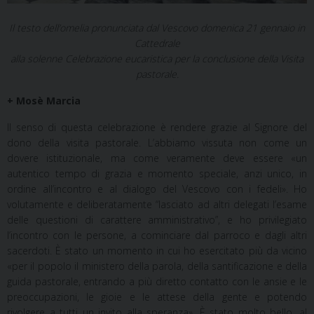
Il testo dell’omelia pronunciata dal Vescovo domenica 21 gennaio in
Cattedrale
alla solenne Celebrazione eucaristica per la conclusione della Visita
pastorale.
+ Mosè Marcia
Il senso di questa celebrazione è rendere grazie al Signore del
dono della visita pastorale. L’abbiamo vissuta non come un
dovere istituzionale, ma come veramente deve essere «un
autentico tempo di grazia e momento speciale, anzi unico, in
ordine all’incontro e al dialogo del Vescovo con i fedeli». Ho
volutamente e deliberatamente “lasciato ad altri delegati l’esame
delle questioni di carattere amministrativo”, e ho privilegiato
l’incontro con le persone, a cominciare dal parroco e dagli altri
sacerdoti. È stato un momento in cui ho esercitato più da vicino
«per il popolo il ministero della parola, della santificazione e della
guida pastorale, entrando a più diretto contatto con le ansie e le
preoccupazioni, le gioie e le attese della gente e potendo
rivolgere a tutti un invito alla speranza». È stato molto bello, al