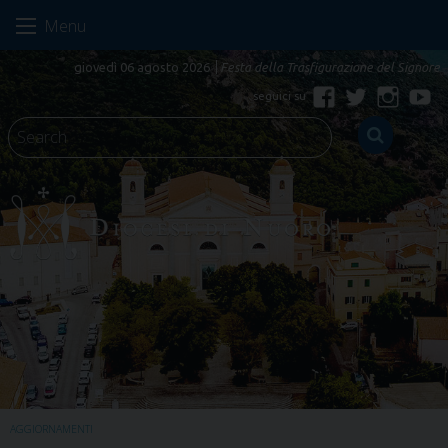
Skip
Menu
to
content
giovedì 06 agosto 2026
Festa della Trasfigurazione del Signore
Facebook
Twitter
Instagr
Yo
AGGIORNAMENTI