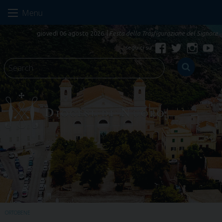
Skip
Menu
to
content
giovedì 06 agosto 2026
Festa della Trasfigurazione del Signore
Facebook
Twitter
Instagr
Yo
ORTOBENE