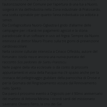
l’autorizzazione del Comune per l’apertura di una Isa a Nuoro,
sorgerà in Via dell’Industria nella Zona industriale di Pratosardo,
una scelta opinabile per quanto l’area individuata sia adibita a
servizi.
Da Confagricoltura Nuoro-Ogliastra il grido d’allarme delle
campagne per i ritardi nei pagamenti agricoli e la storia
paradossale di un software in uso ad Argea. Sempre da Nuoro
intervista al dottor Mauro Pisano sulla tre giorni di prevenzione
cardiovascolare.
Nella sezione culturale intervista a Ciriaco Offeddu, autore del
fortunato
Istella mea
e ancora una nuova puntata del
racconto
Sos pedones de Santu Franziscu
.
Nelle pagine della vita ecclesiale si dà conto di prossimi
appuntamenti in vista della Pasqua ma c’è spazio anche per la
cronaca del pellegrinaggio giubilare della parrocchia di Orosei e
per la Giornata del Ringraziamento vissuta dal Rinnovamento
nello Spirito.
Dai paesi il prossimo evento a Orgosolo per il 90mo anniversario
del martirio di Antonia Mesina, i ricordi sardi del missionario
saveriano Oliviero Ferro, la crisi dei Gal.