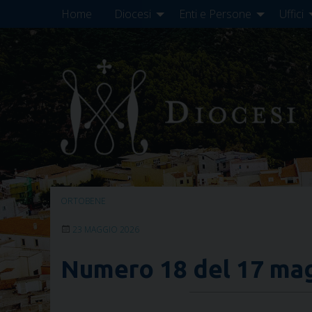
Skip
Home
Diocesi
Enti e Persone
Uffici
to
content
ORTOBENE
23 MAGGIO 2026
Numero 18 del 17 ma