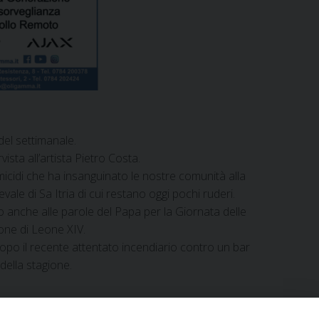
del settimanale.
sta all’artista Pietro Costa.
omicidi che ha insanguinato le nostre comunità alla
ale di Sa Itria di cui restano oggi pochi ruderi.
o anche alle parole del Papa per la Giornata delle
ione di Leone XIV.
 dopo il recente attentato incendiario contro un bar
della stagione.