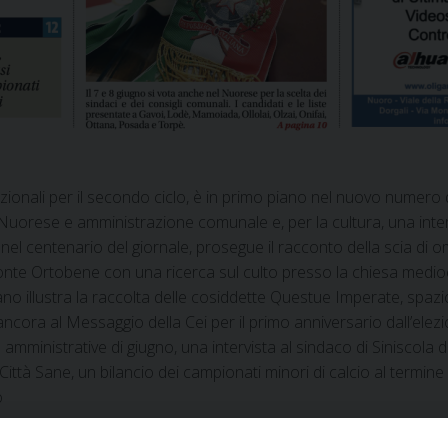
nazionali per il secondo ciclo, è in primo piano nel nuovo numero 
uorese e amministrazione comunale e, per la cultura, una intervi
i nel centenario del giornale, prosegue il racconto della scia di 
 monte Ortobene con una ricerca sul culto presso la chiesa medioev
ano illustra la raccolta delle cosiddette Questue Imperate, spazi
ancora al Messaggio della Cei per il primo anniversario dall’elez
e amministrative di giugno, una intervista al sindaco di Siniscola
Città Sane, un bilancio dei campionati minori di calcio al termine 
o