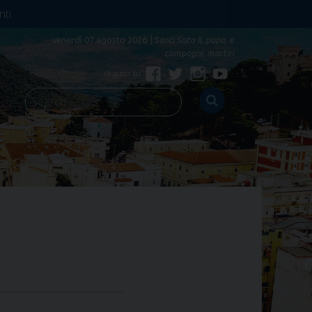
nti
venerdì 07 agosto 2026
Santi Sisto II, papa, e
compagni, martiri
Facebook
Twitter
Instagram
YouTube