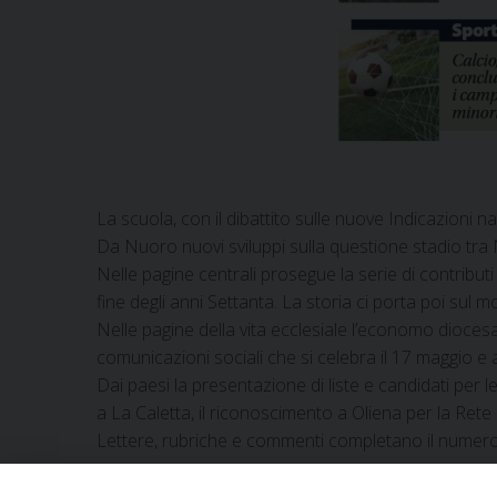
La scuola, con il dibattito sulle nuove Indicazioni 
Da Nuoro nuovi sviluppi sulla questione stadio tra N
Nelle pagine centrali prosegue la serie di contribut
fine degli anni Settanta. La storia ci porta poi sul
Nelle pagine della vita ecclesiale l’economo dioces
comunicazioni sociali che si celebra il 17 maggio e 
Dai paesi la presentazione di liste e candidati per l
a La Caletta, il riconoscimento a Oliena per la Rete 
Lettere, rubriche e commenti completano il numer