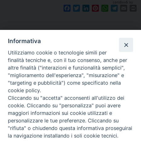
condividi su
F
T
L
P
W
T
E
P
a
w
i
i
h
e
m
r
c
i
n
n
a
l
a
i
e
t
k
t
t
e
i
n
b
t
e
e
s
g
l
t
Informativa
o
e
d
r
A
r
o
r
I
e
p
a
Utilizziamo cookie o tecnologie simili per
k
n
s
p
m
finalità tecniche e, con il tuo consenso, anche per
t
altre finalità ("interazioni e funzionalità semplici",
"miglioramento dell'esperienza", "misurazione" e
"targeting e pubblicità") come specificato nella
Piazza Santa
cookie policy.
Cliccando su "accetta" acconsenti all'utilizzo dei
cookie. Cliccando su "personalizza" puoi avere
maggiori informazioni sui cookie utilizzati e
Maria della Neve, 1 - 08100 Nuoro NU
personalizzare le tue preferenze. Cliccando su
Tel. 0784 34790
"rifiuta" o chiudendo questa informativa proseguirai
Fax 0784 208263
la navigazione installando i soli cookie tecnici.
diocesi@nuoro.chiesacattolica.it