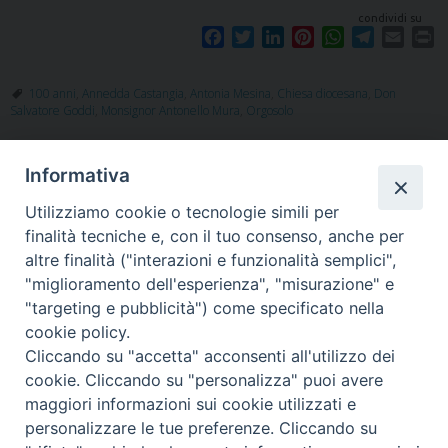
condividi su
F
T
L
P
W
T
E
P
a
w
i
i
h
e
m
r
c
i
n
n
a
l
a
i
100 anni
,
Annedda Castangia
,
Antonia Mesina
,
Chiesa diocesana
,
Don
e
t
k
t
t
e
i
n
Salvatore Goddi
,
Monsignor Antonello Mura
,
Orgosolo
b
t
e
e
s
g
l
t
o
e
d
r
A
r
o
r
I
e
p
a
Informativa
k
n
s
p
m
Utilizziamo cookie o tecnologie simili per
t
finalità tecniche e, con il tuo consenso, anche per
altre finalità ("interazioni e funzionalità semplici",
"miglioramento dell'esperienza", "misurazione" e
"targeting e pubblicità") come specificato nella
Piazza Santa
cookie policy.
Cliccando su "accetta" acconsenti all'utilizzo dei
cookie. Cliccando su "personalizza" puoi avere
maggiori informazioni sui cookie utilizzati e
Maria della Neve, 1 - 08100 Nuoro NU
personalizzare le tue preferenze. Cliccando su
Tel. 0784 34790