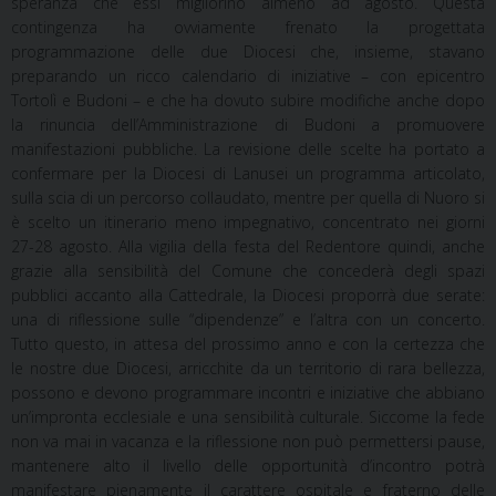
speranza che essi migliorino almeno ad agosto. Questa
contingenza ha ovviamente frenato la progettata
programmazione delle due Diocesi che, insieme, stavano
preparando un ricco calendario di iniziative – con epicentro
Tortolì e Budoni – e che ha dovuto subire modifiche anche dopo
la rinuncia dell’Amministrazione di Budoni a promuovere
manifestazioni pubbliche. La revisione delle scelte ha portato a
confermare per la Diocesi di Lanusei un programma articolato,
sulla scia di un percorso collaudato, mentre per quella di Nuoro si
è scelto un itinerario meno impegnativo, concentrato nei giorni
27-28 agosto. Alla vigilia della festa del Redentore quindi, anche
grazie alla sensibilità del Comune che concederà degli spazi
pubblici accanto alla Cattedrale, la Diocesi proporrà due serate:
una di riflessione sulle “dipendenze” e l’altra con un concerto.
Tutto questo, in attesa del prossimo anno e con la certezza che
le nostre due Diocesi, arricchite da un territorio di rara bellezza,
possono e devono programmare incontri e iniziative che abbiano
un’impronta ecclesiale e una sensibilità culturale. Siccome la fede
non va mai in vacanza e la riflessione non può permettersi pause,
mantenere alto il livello delle opportunità d’incontro potrà
manifestare pienamente il carattere ospitale e fraterno delle