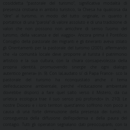
cosiddetta “pastorale del turismo”, significativa modalità di
presenza cristiana in ambito turistico, la Chiesa ha qualcosa da
“dire” al turismo, in modo del tutto originale, in quanto è
portatrice di una “parola” di valore assoluto e di una tradizione di
valori che non possono non arricchire di senso l’uomo del
turismo, della vacanza e del viaggio». Ancora prima il Pontificio
Consiglio della pastorale dei migranti e gli itineranti aveva stilato
gli Orientamenti per la pastorale del turismo (2001), affermando
che «la comunità locale deve proporre al turista il patrimonio
artistico e la sua cultura, con la chiara consapevolezza della
propria identità, promuovendo sinergie che ogni dialogo
autentico genera» (n. 9). Con laLaudato si’ di Papa France- sco la
pastorale del turismo ha riconquistato anche il tema
dell’educazione ambientale, perché «l’educazione ambientale
dovrebbe disporci a fare quel salto verso il Mistero, da cui
un’etica ecologica trae il suo senso più profondo» (n. 210). Le
nostre Diocesi e i loro territori quest’anno soffrono non poco a
causa di una forte diminuzione della presenza dei turisti, in
conseguenza della diffusione dell’epidemia e della paura del
contagio. Tutti gli operatori segnalano dati preoccupanti, con la