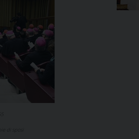
65
ie di sposi