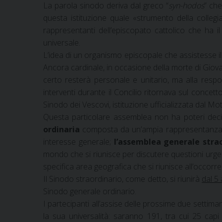
La parola sinodo deriva dal greco “
syn-hodos
” che
questa istituzione quale «strumento della collegi
rappresentanti dell’episcopato cattolico che ha il
universale.
L’idea di un organismo episcopale che assistesse il
Ancora cardinale, in occasione della morte di Giov
certo resterà personale e unitario, ma alla respo
interventi durante il Concilio ritornava sul concet
Sinodo dei Vescovi, istituzione ufficializzata dal M
Questa particolare assemblea non ha poteri decis
ordinaria
composta da un’ampia rappresentanza di 
interesse generale;
l’assemblea generale stra
mondo che si riunisce per discutere questioni urgen
specifica area geografica che si riunisce all’occorre
Il Sinodo straordinario, come detto, si riunirà
dal 5
Sinodo generale ordinario.
I partecipanti all’assise delle prossime due settima
la sua universalità: saranno 191, tra cui 25 capi 