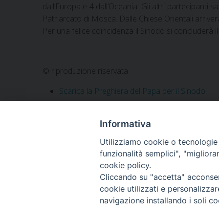
dall’Europa e 4 dall’Oceania. Gli altri partecipanti 
Patriarcato di Mosca. Dalle Chiese Orientali arriver
Per una felice coincidenza il Sinodo si concluderà il 
© riproduzione riservata
Scarica la Preghiera del Papa per il Sinodo
Informativa
Utilizziamo cookie o tecnologie s
funzionalità semplici", "miglior
cookie policy.
Cliccando su "accetta" acconsent
cookie utilizzati e personalizza
navigazione installando i soli co
Piazza Santa Maria de
Tel. 0784 34790