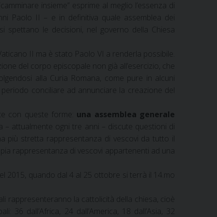
io “camminare insieme” esprime al meglio l’essenza di
nni Paolo II – e in definitiva quale assemblea dei
isi spettano le decisioni, nel governo della Chiesa
aticano II ma è stato Paolo VI a renderla possibile.
one del corpo episcopale non già all’esercizio, che
ivolgendosi alla Curia Romana, come pure in alcuni
mo periodo conciliare ad annunciare la creazione del
ente con queste forme:
una assemblea generale
– attualmente ogni tre anni – discute questioni di
a più stretta rappresentanza di vescovi da tutto il
ampia rappresentanza di vescovi appartenenti ad una
l 2015, quando dal 4 al 25 ottobre si terrà il 14.mo
li rappresenteranno la cattolicità della chiesa, cioè
: 36 dall’Africa, 24 dall’America, 18 dall’Asia, 32