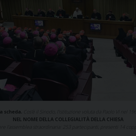
a scheda.
Cos’è il Sinodo, l’istituzione voluta da Paolo VI nel 19
NEL NOME DELLA COLLEGIALITÀ DELLA CHIESA
bre l’assemblea straordinaria: 253 partecipanti, presenti 14 copp