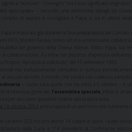
 significa “riunione”, “convegno” ma il suo significato originar
alità episcopale» – secondo una definizione datagli da Giova
 compito di aiutare e consigliare il Papa, a cui in ultima anal
 Papa è maturata già durante la fase preparatoria del Concilio V
anni XXIII, Montini faceva cenno ad una «consonante collaborazi
nsabilità del governo della Chiesa intera». Eletto Papa, sia r
to di collaborazione. Fu infine nel discorso d’apertura dell’ulti
otu Proprio “Apostolica sollicitudo” del 15 settembre 1965.
ionali ma esclusivamente consultivi, si riunisce periodicam
vescovi da tutto il mondo che riunita con cadenza periodica 
ordinaria
– come sarà quella che ha inizio il 5 ottobre – è un
ti di interesse generale;
l’assemblea speciale
, infine, è un’
nza per discutere questioni relative alla propria area.
 al 19 ottobre 2014
, prima tappa di un percorso che culminerà ne
ne saranno 253, tra loro anche 14 coppie di sposi. I padri sinoda
dicastero della Curia e 114 presidenti di Conferenze episcopali