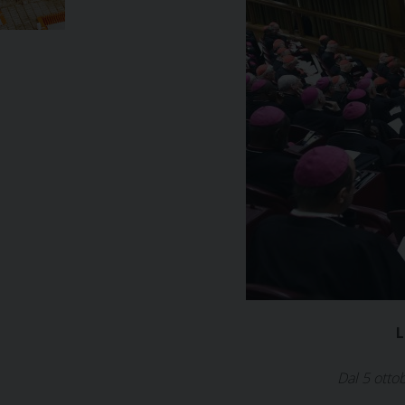
L
Dal 5 otto