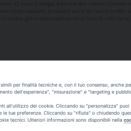
saranno 62, inclusi 8 delegati fraterni di altre chiese e comunità 
anno tredici esponenti, provenienti anche da Paesi in conflitto co
19 ottobre, giorno della beatificazione di Paolo VI, colui che ne d
imili per finalità tecniche e, con il tuo consenso, anche per 
amento dell'esperienza", "misurazione" e "targeting e pubbli
i all'utilizzo dei cookie. Cliccando su "personalizza" puoi
re le tue preferenze. Cliccando su "rifiuta" o chiudendo que
okie tecnici. Ulteriori informazioni sono disponibili nella
coo
lla Neve, 1 - 08100 Nuoro NU