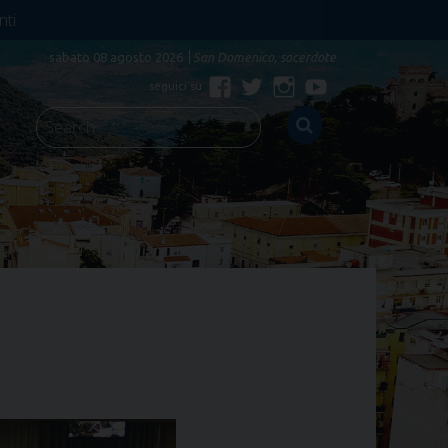
nti
sabato 08 agosto 2026
San Domenico, sacerdote
Facebook
Twitter
Instagram
YouTube