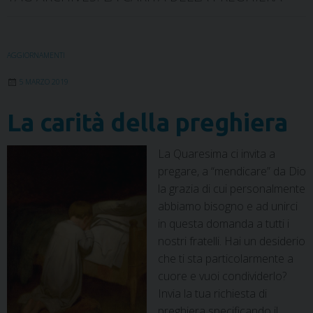
AGGIORNAMENTI
5 MARZO 2019
La carità della preghiera
La Quaresima ci invita a
pregare, a “mendicare” da Dio
la grazia di cui personalmente
abbiamo bisogno e ad unirci
in questa domanda a tutti i
nostri fratelli. Hai un desiderio
che ti sta particolarmente a
cuore e vuoi condividerlo?
Invia la tua richiesta di
preghiera specificando il