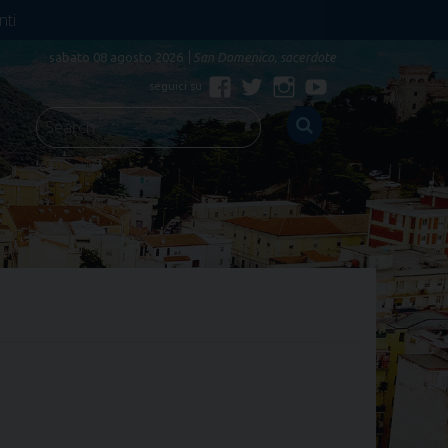
nti
sabato 08 agosto 2026
San Domenico, sacerdote
Facebook
Twitter
Instagram
YouTube