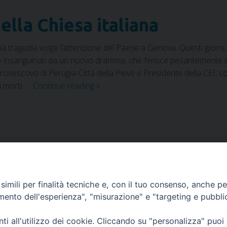
ella Chiesa italiana
a tragedia volge l’attenzione del Paese a Genova. Questi giorni
ce insanguinati da un nuovo dramma, che ferisce pesantemente int
Arcivescovo di Perugia-Città della Pieve e Presidente della CEI, 
 morti. …
Continue reading
»
 solenni
,
Gonova
,
Lutto nazionale
,
Ponte Morandi
,
Presidenza della Cei
imili per finalità tecniche e, con il tuo consenso, anche per 
amento dell'esperienza", "misurazione" e "targeting e pubbli
i all'utilizzo dei cookie. Cliccando su "personalizza" puoi