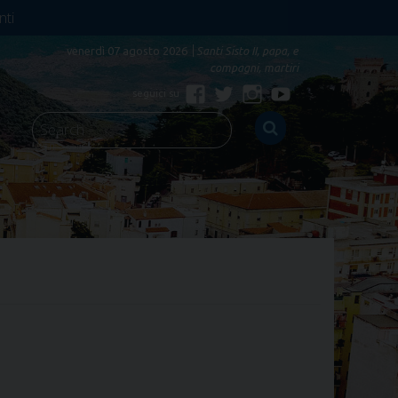
nti
venerdì 07 agosto 2026
Santi Sisto II, papa, e
compagni, martiri
Facebook
Twitter
Instagram
YouTube