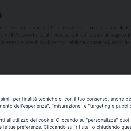
a
ppuntamento di domenica 11 marzo, la Scuola diocesana della Paro
me il Vescovo ha voluto anticipare, infatti, ci sarà un seguito:
poi esteso a catechisti, docenti di religione, consacrati, associazi
imili per finalità tecniche e, con il tuo consenso, anche per 
amento dell'esperienza", "misurazione" e "targeting e pubbli
i all'utilizzo dei cookie. Cliccando su "personalizza" puoi
re le tue preferenze. Cliccando su "rifiuta" o chiudendo que