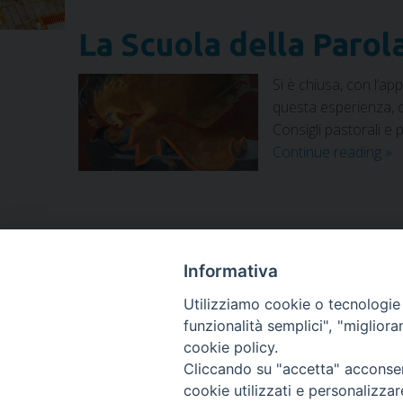
La Scuola della Parol
Si è chiusa, con l’a
questa esperienza, co
Consigli pastorali e 
Continue reading
»
Informativa
Scuola diocesana della Parola
Utilizziamo cookie o tecnologie s
funzionalità semplici", "miglior
cookie policy.
P
Cliccando su "accetta" acconsent
cookie utilizzati e personalizza