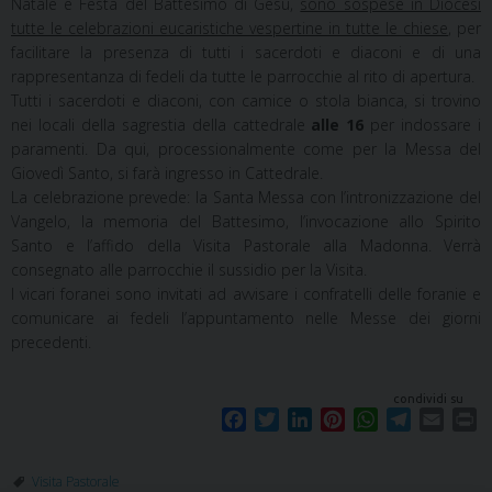
Natale e Festa del Battesimo di Gesù,
sono sospese in Diocesi
tutte le celebrazioni eucaristiche vespertine in tutte le chiese
, per
facilitare la presenza di tutti i sacerdoti e diaconi e di una
rappresentanza di fedeli da tutte le parrocchie al rito di apertura.
Tutti i sacerdoti e diaconi, con camice o stola bianca, si trovino
nei locali della sagrestia della cattedrale
alle 16
per indossare i
paramenti. Da qui, processionalmente come per la Messa del
Giovedì Santo, si farà ingresso in Cattedrale.
La celebrazione prevede: la Santa Messa con l’intronizzazione del
Vangelo, la memoria del Battesimo, l’invocazione allo Spirito
Santo e l’affido della Visita Pastorale alla Madonna. Verrà
consegnato alle parrocchie il sussidio per la Visita.
I vicari foranei sono invitati ad avvisare i confratelli delle foranie e
comunicare ai fedeli l’appuntamento nelle Messe dei giorni
precedenti.
condividi su
F
T
L
P
W
T
E
P
a
w
i
i
h
e
m
r
c
i
n
n
a
l
a
i
Visita Pastorale