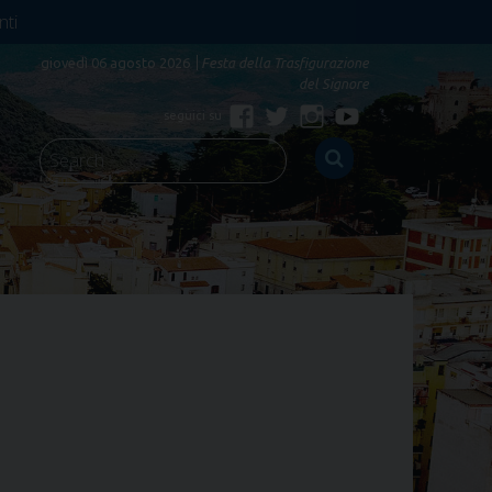
nti
giovedì 06 agosto 2026
Festa della Trasfigurazione
del Signore
Facebook
Twitter
Instagram
YouTube