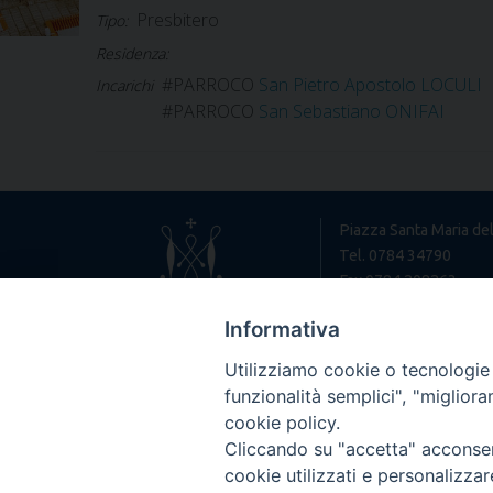
Presbitero
Tipo:
Residenza:
#PARROCO
San Pietro Apostolo LOCULI
Incarichi
#PARROCO
San Sebastiano ONIFAI
Piazza Santa Maria de
Tel. 0784 34790
Fax 0784 208263
diocesi@nuoro.chiesac
Informativa
Utilizziamo cookie o tecnologie s
funzionalità semplici", "miglior
cookie policy.
Cliccando su "accetta" acconsent
cookie utilizzati e personalizza