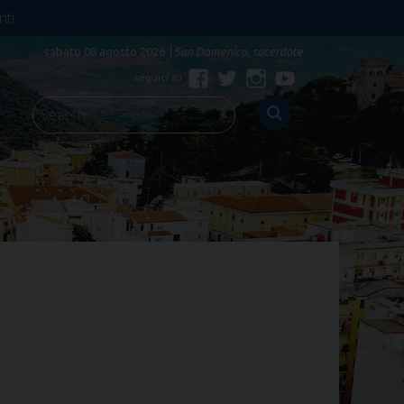
nti
sabato 08 agosto 2026
San Domenico, sacerdote
Facebook
Twitter
Instagram
YouTube