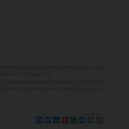
c
i
n
n
a
l
a
i
e
t
k
t
t
e
i
n
b
t
e
e
s
g
l
t
o
e
d
r
A
r
o
r
I
e
p
a
k
n
s
p
m
t
i Amministratori parrocchiali nominati dal Vescovo.
 alle ore 18: Dorgali (Cala
12; Cattedrale (Rosario): domenica 13; Bitti: lunedì
pe Mattana, le celebrazioni – sempre alle ore 18 –
condividi su
F
T
L
P
W
T
E
P
a
w
i
i
h
e
m
r