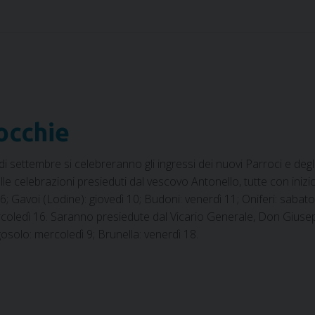
rocchie
 settembre si celebreranno gli ingressi dei nuovi Parroci e degl
lle celebrazioni presieduti dal vescovo Antonello, tutte con inizio
 Gavoi (Lodine): giovedì 10; Budoni: venerdì 11; Oniferi: sabato 
rcoledì 16. Saranno presiedute dal Vicario Generale, Don Giusep
rgosolo: mercoledì 9; Brunella: venerdì 18.