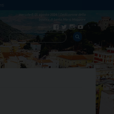
nti
mercoledì 05 agosto 2026
Dedicazione della
basilica di Santa Maria Maggiore
Facebook
Twitter
Instagram
YouTube