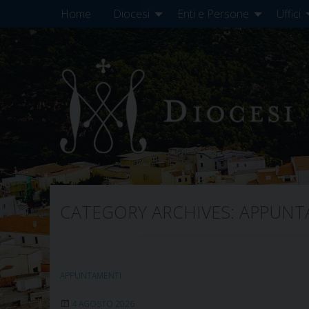
Skip
Home
Diocesi
Enti e Persone
Uffici
to
content
CATEGORY ARCHIVES:
APPUNT
APPUNTAMENTI
4 AGOSTO 2026