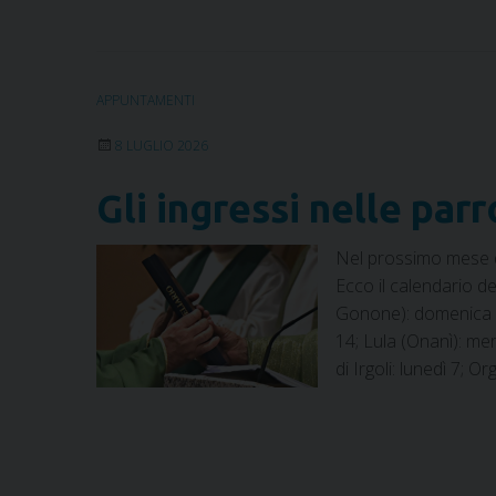
APPUNTAMENTI
8 LUGLIO 2026
Gli ingressi nelle par
Nel prossimo mese di
Ecco il calendario de
Gonone): domenica 6;
14; Lula (Onanì): me
di Irgoli: lunedì 7; O