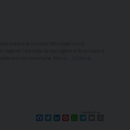
t
lla materia di cui sono fatti i sogni si può
o migliore. Una sfida da raccogliere e da provare a
ove sembrano non essercene. Nasce …
Continue
condividi su
F
T
L
P
W
T
E
P
a
w
i
i
h
e
m
r