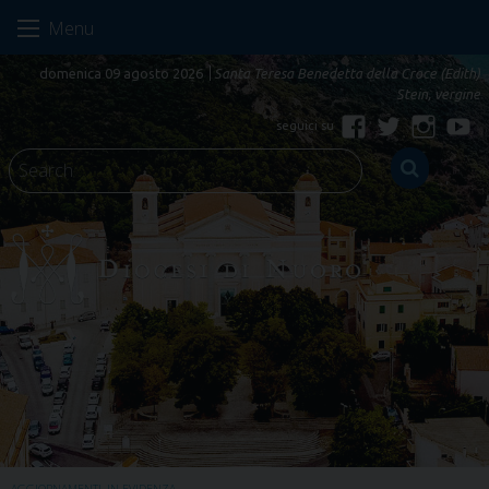
Skip
Menu
to
content
domenica 09 agosto 2026
Santa Teresa Benedetta della Croce (Edith)
Stein, vergine
Facebook
Twitter
Instagr
Yo