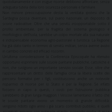
quotidianamente e con esigue risorse debbono affrontare, senza
adeguata tutela della loro sicurezza personale e familiare.
Non minore preoccupazione desta la ventilata ipotesi che la
Sardegna possa diventare, sul piano nazionale, un deposito di
scorie radioattive. Oltre che una servitù insopportabile sotto il
profilo ambientale, per la fragilità del sistema geologico e
morfologico dell’Isola, sarebbe un colpo mortale alla sua naturale
e indispensabile economia agro-pastorale e turistica. La Regione
ha già dato tanto in termini di servitù militari, senza averne avuto
in cambio concreti ed efficaci riscontri.
Un’ultima considerazione la Conferenza Episcopale ha ritenuto
opportuno esprimere sulle scuole paritarie pubbliche, cattoliche e
non, che svolgono un importante servizio sociale. Esse, oltre che
rappresentare un diritto delle famiglia circa la libera scelte dei
percorsi formativi per i figli, costituiscono anche un notevole
risparmio di risorse per lo Stato e per la Regione. Se infatti
fossero in capo a questi, i costi per l’istruzione pubblica
sarebbero di gran lunga maggiori. I Vescovi lamentano il fatto che
le scuole paritarie vivono un momento di grande difficoltà:
vengono ridotti ogni anno i già scarsi contributi pubblici, e quelli
assegnati arrivano con notevole ritardo, ponendo molte di esse