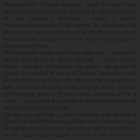
l’allontanamento di servizi essenziali. Senza che risulti chiaro
all’opinione pubblica quali reali alternative si vogliano mettere in
atto per arrestare il fenomeno e invertire il pauroso
impoverimento economico e demografico dei piccoli paesi, tale
spopolamento rappresenta oltre che un decadimento in termini
economici anche una grave frustrazione sul piano psicologico e di
speranza per il futuro.
Altro tema caldo appare quello della sanità. Non si conoscono i
dettagli delle ipotesi di riforma regionale. I Vescovi sentono
tuttavia il bisogno di affermare che accanto alla qualità del
servizio nei confronti di tutti e ad un’equa distribuzione delle
prestazioni essenziali nei territori, data l’endemica inadeguatezza
delle vie di comunicazione interna, occorre grande decisione
nell’eliminare gli sprechi e le spese inutili, soprattutto al fine di
evitare il più possibile le scomode e dispendiose trasferte nei
centri specializzati della Penisola.
Che dire, poi, del triste e diffuso fenomeno degli attentati ai
Sindaci e ad altri Amministratori pubblici? Ne è sicuramente causa
un degrado morale e culturale generale, ma anche l’isolamento in
cui essi spesso vengono lasciati di fronte ai mille problemi che