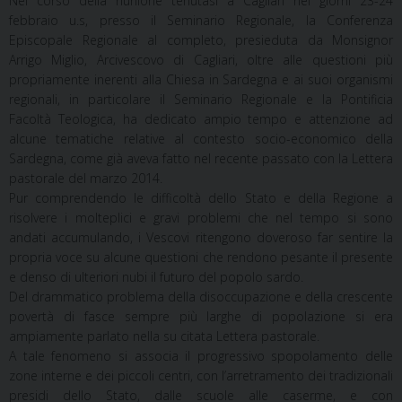
Nel corso della riunione tenutasi a Cagliari nei giorni 23-24
febbraio u.s, presso il Seminario Regionale, la Conferenza
Episcopale Regionale al completo, presieduta da Monsignor
Arrigo Miglio, Arcivescovo di Cagliari, oltre alle questioni più
propriamente inerenti alla Chiesa in Sardegna e ai suoi organismi
regionali, in particolare il Seminario Regionale e la Pontificia
Facoltà Teologica, ha dedicato ampio tempo e attenzione ad
alcune tematiche relative al contesto socio-economico della
Sardegna, come già aveva fatto nel recente passato con la Lettera
pastorale del marzo 2014.
Pur comprendendo le difficoltà dello Stato e della Regione a
risolvere i molteplici e gravi problemi che nel tempo si sono
andati accumulando, i Vescovi ritengono doveroso far sentire la
propria voce su alcune questioni che rendono pesante il presente
e denso di ulteriori nubi il futuro del popolo sardo.
Del drammatico problema della disoccupazione e della crescente
povertà di fasce sempre più larghe di popolazione si era
ampiamente parlato nella su citata Lettera pastorale.
A tale fenomeno si associa il progressivo spopolamento delle
zone interne e dei piccoli centri, con l’arretramento dei tradizionali
presidi dello Stato, dalle scuole alle caserme, e con