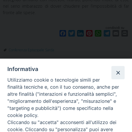
nel serio imbarazzo di dover chiudere per l’impossibilità di far
fronte alle spese.
condividi su
F
T
L
P
W
T
E
P
a
w
i
i
h
e
m
r
c
i
n
n
a
l
a
i
Conferenza Episcopale Sarda
e
t
k
t
t
e
i
n
b
t
e
e
s
g
l
t
o
e
d
r
A
r
Informativa
o
r
I
e
p
a
k
n
s
p
m
Utilizziamo cookie o tecnologie simili per
t
finalità tecniche e, con il tuo consenso, anche per
altre finalità ("interazioni e funzionalità semplici",
"miglioramento dell'esperienza", "misurazione" e
"targeting e pubblicità") come specificato nella
Piazza Santa
cookie policy.
Cliccando su "accetta" acconsenti all'utilizzo dei
cookie. Cliccando su "personalizza" puoi avere