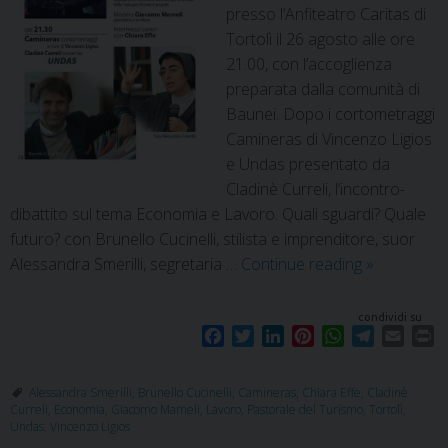
presso l’Anfiteatro Caritas di
Tortolì il 26 agosto alle ore
21.00, con l’accoglienza
preparata dalla comunità di
Baunei. Dopo i cortometraggi
Camineras di Vincenzo Ligios
e Undas presentato da
Cladinè Curreli, l’incontro-
dibattito sul tema Economia e Lavoro. Quali sguardi? Quale
futuro? con Brunello Cucinelli, stilista e imprenditore, suor
Alessandra Smerilli, segretaria …
Continue reading
»
condividi su
F
T
L
P
W
T
E
P
a
w
i
i
h
e
m
r
c
i
n
n
a
l
a
i
Alessandra Smerilli
,
Brunello Cucinelli
,
Camineras
,
Chiara Effe
,
Cladinè
e
t
k
t
t
e
i
n
Curreli
,
Economia
,
Giacomo Mameli
,
Lavoro
,
Pastorale del Turismo
,
Tortolì
,
b
t
e
e
s
g
l
t
Undas
,
Vincenzo Ligios
o
e
d
r
A
r