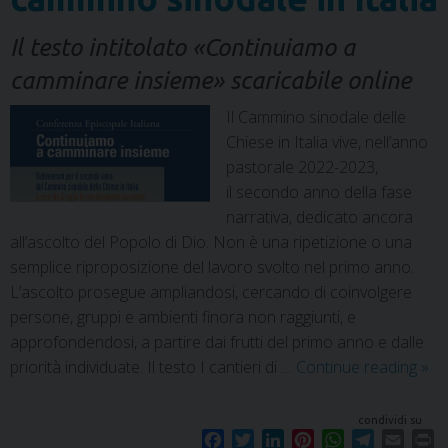
Il testo intitolato «Continuiamo a
camminare insieme» scaricabile online
Il Cammino sinodale delle
Chiese in Italia vive, nell’anno
pastorale 2022-2023,
il secondo anno della fase
narrativa, dedicato ancora
all’ascolto del Popolo di Dio. Non è una ripetizione o una
semplice riproposizione del lavoro svolto nel primo anno.
L’ascolto prosegue ampliandosi, cercando di coinvolgere
persone, gruppi e ambienti finora non raggiunti, e
approfondendosi, a partire dai frutti del primo anno e dalle
priorità individuate. Il testo I cantieri di …
Continue reading
»
condividi su
F
T
L
P
W
T
E
P