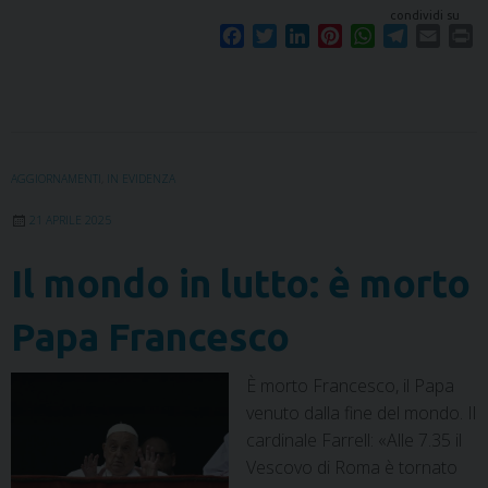
condividi su
F
T
L
P
W
T
E
P
a
w
i
i
h
e
m
r
c
i
n
n
a
l
a
i
e
t
k
t
t
e
i
n
b
t
e
e
s
g
l
t
o
e
d
r
A
r
o
r
I
e
p
a
AGGIORNAMENTI
,
IN EVIDENZA
k
n
s
p
m
21 APRILE 2025
t
Il mondo in lutto: è morto
Papa Francesco
È morto Francesco, il Papa
venuto dalla fine del mondo. Il
cardinale Farrell: «Alle 7.35 il
Vescovo di Roma è tornato