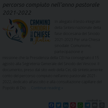
percorso compiuto nell’anno pastorale
2021-2022
In allegato il testo integrale
della Sintesi nazionale della
fase diocesana del Sinodo
2021-2023 Per una Chiesa
sinodale: Comunione,
partecipazione e
missione che la Presidenza della CEI ha consegnato il 15
agosto alla Segreteria Generale del Sinodo dei Vescovi. Il
documento, preso dal sito web della Cei, dà sinteticamente
conto del percorso compiuto nell’anno pastorale 2021-
2022, dedicato all’ascolto e alla consultazione capillare del
Popolo di Dio. …
Continue reading
»
condividi su
F
T
L
P
W
T
E
P