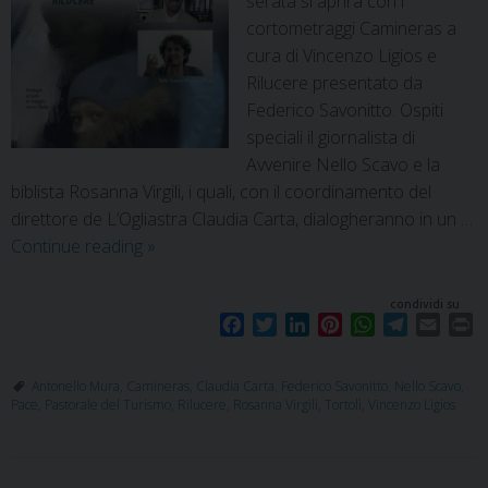
serata si aprirà con i
cortometraggi Camineras a
cura di Vincenzo Ligios e
Rilucere presentato da
Federico Savonitto. Ospiti
speciali il giornalista di
Avvenire Nello Scavo e la
biblista Rosanna Virgili, i quali, con il coordinamento del
direttore de L’Ogliastra Claudia Carta, dialogheranno in un …
Continue reading
»
condividi su
F
T
L
P
W
T
E
P
a
w
i
i
h
e
m
r
c
i
n
n
a
l
a
i
Antonello Mura
,
Camineras
,
Claudia Carta
,
Federico Savonitto
,
Nello Scavo
,
e
t
k
t
t
e
i
n
Pace
,
Pastorale del Turismo
,
Rilucere
,
Rosanna Virgili
,
Tortolì
,
Vincenzo Ligios
b
t
e
e
s
g
l
t
o
e
d
r
A
r
o
r
I
e
p
a