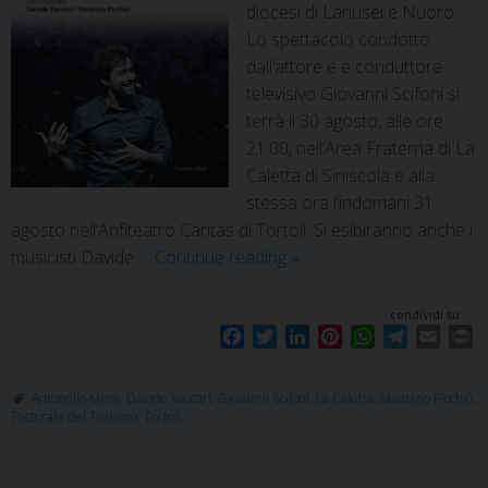
diocesi di Lanusei e Nuoro.
Lo spettacolo condotto
dall’attore e e conduttore
televisivo Giovanni Scifoni si
terrà il 30 agosto, alle ore
21.00, nell’Area Fraterna di La
Caletta di Siniscola e alla
stessa ora l’indomani 31
agosto nell’Anfiteatro Caritas di Tortolì. Si esibiranno anche i
musicisti Davide …
Continue reading
»
condividi su
F
T
L
P
W
T
E
P
a
w
i
i
h
e
m
r
c
i
n
n
a
l
a
i
Antonello Mura
,
Davide Vaccari
,
Giovanni Scifoni
,
La Caletta
,
Maurizio Picchiò
,
e
t
k
t
t
e
i
n
Pastorale del Turismo
,
Tortolì
b
t
e
e
s
g
l
t
o
e
d
r
A
r
o
r
I
e
p
a