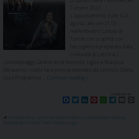
proposto dalla Pastorale del
Turismo 2022.
L’appuntamento è per il 24
agosto alle ore 21.00
nell’Anfiteatro Caritas di
Tortolì, che si aprirà con
l’accoglienza preparata dalla
comunità di Lotzorai, i
cortometraggi Camineras di Vincenzo Ligios e Mai prus.
Attraverso i solchi farsi ponti presentato da Lorenzo Sibiriu.
Qui il Programma …
Continue reading
»
condividi su
F
T
L
P
W
T
E
P
a
w
i
i
h
e
m
r
c
i
n
n
a
l
a
i
Antonello Mura
,
Camineras
,
Lorenzo SIbiriu
,
Luca Barbarossa
,
Mai prus
,
e
t
k
t
t
e
i
n
Pastorale del Turismo
,
Tortolì
,
Vincenzo Ligios
b
t
e
e
s
g
l
t
o
e
d
r
A
r