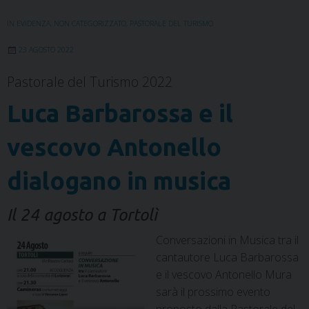
o
r
I
e
p
a
k
n
s
p
m
IN EVIDENZA
,
NON CATEGORIZZATO
,
PASTORALE DEL TURISMO
t
23 AGOSTO 2022
Pastorale del Turismo 2022
Luca Barbarossa e il
vescovo Antonello
dialogano in musica
Il 24 agosto a Tortolì
Conversazioni in Musica tra il
cantautore Luca Barbarossa
e il vescovo Antonello Mura
sarà il prossimo evento