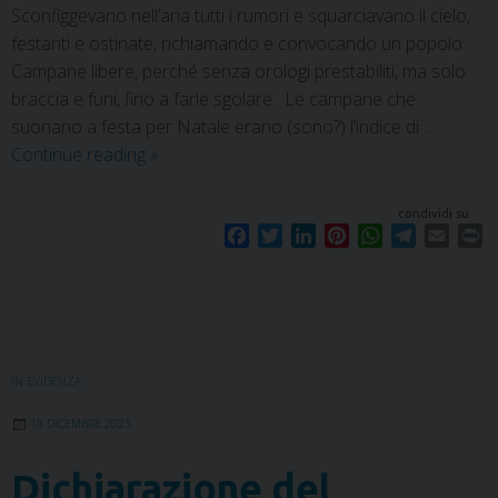
Sconfiggevano nell’aria tutti i rumori e squarciavano il cielo,
festanti e ostinate, richiamando e convocando un popolo.
Campane libere, perché senza orologi prestabiliti, ma solo
braccia e funi, fino a farle sgolare. Le campane che
suonano a festa per Natale erano (sono?) l’indice di …
Continue reading
»
condividi su
F
T
L
P
W
T
E
P
a
w
i
i
h
e
m
r
c
i
n
n
a
l
a
i
e
t
k
t
t
e
i
n
b
t
e
e
s
g
l
t
o
e
d
r
A
r
o
r
I
e
p
a
IN EVIDENZA
k
n
s
p
m
18 DICEMBRE 2025
t
Dichiarazione del