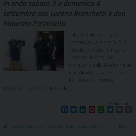
In onda sabato 3 e domenica 4
settembre con Lorena Bianchetti e don
Maurizio Patriciello
Sabato 3 alle ore 16.30 e
domenica 4 alle ore 6.45 la
puntata di A sua immagine
dedicata al Santuario
diocesano della Madonna del
Rimedio di Orosei. Visibile su
Rai uno e sul portale
dedicato. [foto Unione Sarda]
condividi su
F
T
L
P
W
T
E
P
a
w
i
i
h
e
m
r
c
i
n
n
a
l
a
i
a sua immagine
,
Lorena bianchetti
,
Maurizio patriciello
,
Orosei
,
rai
,
rimedio
e
t
k
t
t
e
i
n