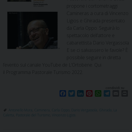
propone i cortometraggi
Camineras a cura di Vincenzo
Ligios e Ghirada presentato
da Carla Oppo. Seguirà lo
spettacolo dell’attore e
cabarettista Dario Vergassola
E se ci salvassero le favole? È
possibile seguire in diretta
l’evento sul canale YouTube de L’Ortobene. Qui
il Programma Pastorale Turismo 2022.
condividi su
F
T
L
P
W
T
E
P
a
w
i
i
h
e
m
r
c
i
n
n
a
l
a
i
Antonello Mura
,
Caminera
,
Carla Oppo
,
Dario Vergassola
,
Ghirada
,
La
e
t
k
t
t
e
i
n
Caletta
,
Pastorale del Turismo
,
Vincenzo Ligios
b
t
e
e
s
g
l
t
o
e
d
r
A
r