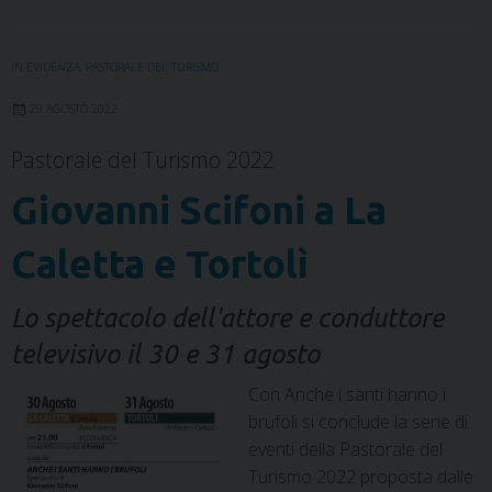
b
t
e
e
s
g
l
t
o
e
d
r
A
r
o
r
I
e
p
a
IN EVIDENZA
,
PASTORALE DEL TURISMO
k
n
s
p
m
t
29 AGOSTO 2022
Pastorale del Turismo 2022
Giovanni Scifoni a La
Caletta e Tortolì
Lo spettacolo dell'attore e conduttore
televisivo il 30 e 31 agosto
Con Anche i santi hanno i
brufoli si conclude la serie di
eventi della Pastorale del
Turismo 2022 proposta dalle