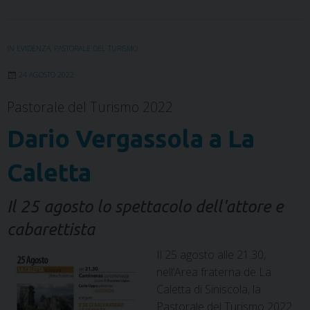
o
r
I
e
p
a
k
n
s
p
m
t
IN EVIDENZA
,
PASTORALE DEL TURISMO
24 AGOSTO 2022
Pastorale del Turismo 2022
Dario Vergassola a La
Caletta
Il 25 agosto lo spettacolo dell'attore e
cabarettista
Il 25 agosto alle 21.30,
nell’Area fraterna de La
Caletta di Siniscola, la
Pastorale del Turismo 2022