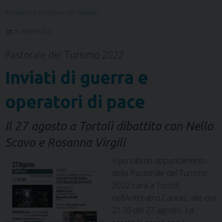
k
n
s
p
m
IN EVIDENZA
,
PASTORALE DEL TURISMO
t
26 AGOSTO 2022
Pastorale del Turismo 2022
Inviati di guerra e
operatori di pace
Il 27 agosto a Tortolì dibattito con Nello
Scavo e Rosanna Virgili
Il penultimo appuntamento
della Pastorale del Turismo
2022 sarà a Tortolì,
nell’Anfiteatro Caritas, alle ore
21.30 del 27 agosto. La