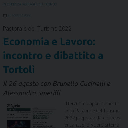
k
n
s
p
m
IN EVIDENZA
,
PASTORALE DEL TURISMO
t
25 AGOSTO 2022
Pastorale del Turismo 2022
Economia e Lavoro:
incontro e dibattito a
Tortolì
Il 26 agosto con Brunello Cucinelli e
Alessandra Smerilli
Il terzultimo appuntamento
della Pastorale del Turismo
2022 proposto dalle diocesi
di Lanusei e Nuoro si terrà