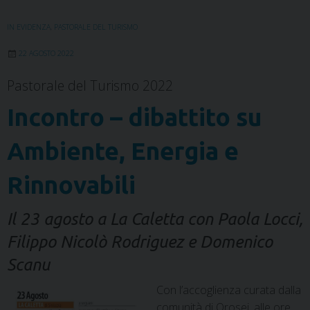
o
r
I
e
p
a
k
n
s
p
m
IN EVIDENZA
,
PASTORALE DEL TURISMO
t
22 AGOSTO 2022
Pastorale del Turismo 2022
Incontro – dibattito su
Ambiente, Energia e
Rinnovabili
Il 23 agosto a La Caletta con Paola Locci,
Filippo Nicolò Rodriguez e Domenico
Scanu
Con l’accoglienza curata dalla
comunità di Orosei, alle ore