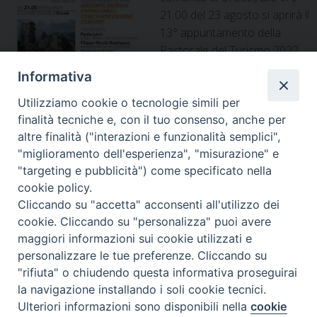
21.00 del 23 agosto si aprirà il
13° appuntamento della
Pastorale del Turismo 2022
delle diocesi di Nuoro e
Informativa
Lanusei. Nell’Area fraterna de
La Caletta di Siniscola, dopo i
Utilizziamo cookie o tecnologie simili per
finalità tecniche e, con il tuo consenso, anche per
cortometraggi Camineras con
altre finalità ("interazioni e funzionalità semplici",
Vincenzo Ligios e Alvuràre
"miglioramento dell'esperienza", "misurazione" e
presentato da Marta
"targeting e pubblicità") come specificato nella
Violante, l’incontro dibattito
cookie policy.
sul tema Ambiente, Energia, e Rinnovabili. Come farne un
Cliccando su "accetta" acconsenti all'utilizzo dei
bene comune? Interverranno Paola Locci …
Continue
cookie. Cliccando su "personalizza" puoi avere
reading
»
maggiori informazioni sui cookie utilizzati e
personalizzare le tue preferenze. Cliccando su
condividi su
"rifiuta" o chiudendo questa informativa proseguirai
F
T
L
P
W
T
E
P
la navigazione installando i soli cookie tecnici.
a
w
i
i
h
e
m
r
Ulteriori informazioni sono disponibili nella
cookie
c
i
n
n
a
l
a
i
Preferenze Cookie