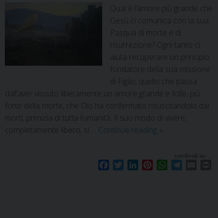
Qual è l’amore più grande che
Gesù ci comunica con la sua
Pasqua di morte e di
risurrezione? Ogni tanto ci
aiuta recuperare un principio
fondatore della sua missione
di Figlio, quello che passa
dall’aver vissuto liberamente un amore grande e folle, più
forte della morte, che Dio ha confermato risuscitandolo dai
morti, primizia di tutta l’umanità. Il suo modo di vivere,
completamente libero, si …
Continue reading
»
condividi su
F
T
L
P
W
T
E
P
a
w
i
i
h
e
m
r
c
i
n
n
a
l
a
i
e
t
k
t
t
e
i
n
b
t
e
e
s
g
l
t