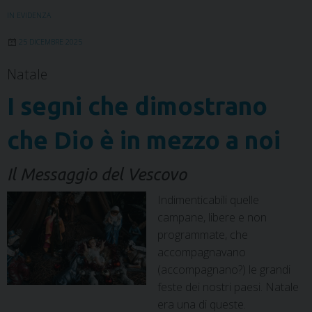
o
e
d
r
A
r
o
r
I
e
p
a
IN EVIDENZA
k
n
s
p
m
25 DICEMBRE 2025
t
Natale
I segni che dimostrano
che Dio è in mezzo a noi
Il Messaggio del Vescovo
Indimenticabili quelle
campane, libere e non
programmate, che
accompagnavano
(accompagnano?) le grandi
feste dei nostri paesi. Natale
era una di queste.