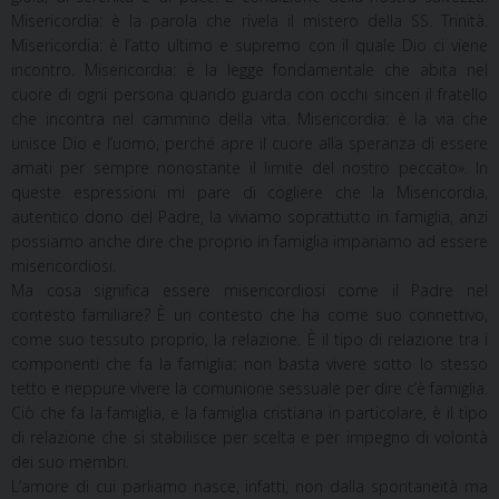
Misericordia: è la parola che rivela il mistero della SS. Trinità.
Misericordia: è l’atto ultimo e supremo con il quale Dio ci viene
incontro. Misericordia: è la legge fondamentale che abita nel
cuore di ogni persona quando guarda con occhi sinceri il fratello
che incontra nel cammino della vita. Misericordia: è la via che
unisce Dio e l’uomo, perché apre il cuore alla speranza di essere
amati per sempre nonostante il limite del nostro peccato». In
queste espressioni mi pare di cogliere che la Misericordia,
autentico dono del Padre, la viviamo soprattutto in famiglia, anzi
possiamo anche dire che proprio in famiglia impariamo ad essere
misericordiosi.
Ma cosa significa essere misericordiosi come il Padre nel
contesto familiare? È un contesto che ha come suo connettivo,
come suo tessuto proprio, la relazione. È il tipo di relazione tra i
componenti che fa la famiglia: non basta vivere sotto lo stesso
tetto e neppure vivere la comunione sessuale per dire c’è famiglia.
Ciò che fa la famiglia, e la famiglia cristiana in particolare, è il tipo
di relazione che si stabilisce per scelta e per impegno di volontà
dei suo membri.
L’amore di cui parliamo nasce, infatti, non dalla spontaneità ma