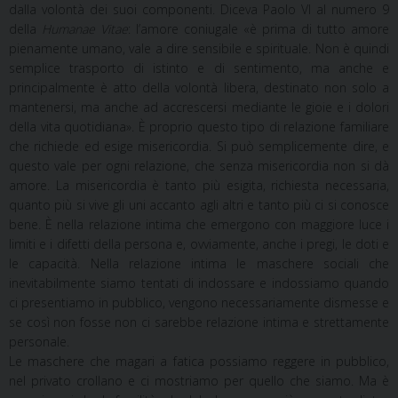
dalla volontà dei suoi componenti. Diceva Paolo VI al numero 9
della
Humanae Vitae
: l’amore coniugale «è prima di tutto amore
pienamente umano, vale a dire sensibile e spirituale. Non è quindi
semplice trasporto di istinto e di sentimento, ma anche e
principalmente è atto della volontà libera, destinato non solo a
mantenersi, ma anche ad accrescersi mediante le gioie e i dolori
della vita quotidiana». È proprio questo tipo di relazione familiare
che richiede ed esige misericordia. Si può semplicemente dire, e
questo vale per ogni relazione, che senza misericordia non si dà
amore. La misericordia è tanto più esigita, richiesta necessaria,
quanto più si vive gli uni accanto agli altri e tanto più ci si conosce
bene. È nella relazione intima che emergono con maggiore luce i
limiti e i difetti della persona e, ovviamente, anche i pregi, le doti e
le capacità. Nella relazione intima le maschere sociali che
inevitabilmente siamo tentati di indossare e indossiamo quando
ci presentiamo in pubblico, vengono necessariamente dismesse e
se così non fosse non ci sarebbe relazione intima e strettamente
personale.
Le maschere che magari a fatica possiamo reggere in pubblico,
nel privato crollano e ci mostriamo per quello che siamo. Ma è