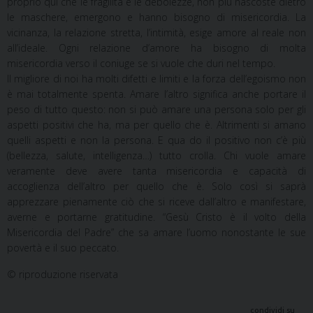
proprio qui che le fragilità e le debolezze, non più nascoste dietro
le maschere, emergono e hanno bisogno di misericordia. La
vicinanza, la relazione stretta, l’intimità, esige amore al reale non
all’ideale. Ogni relazione d’amore ha bisogno di molta
misericordia verso il coniuge se si vuole che duri nel tempo.
Il migliore di noi ha molti difetti e limiti e la forza dell’egoismo non
è mai totalmente spenta. Amare l’altro significa anche portare il
peso di tutto questo: non si può amare una persona solo per gli
aspetti positivi che ha, ma per quello che è. Altrimenti si amano
quelli aspetti e non la persona. E qua do il positivo non c’è più
(bellezza, salute, intelligenza…) tutto crolla. Chi vuole amare
veramente deve avere tanta misericordia e capacità di
accoglienza dell’altro per quello che è. Solo così si saprà
apprezzare pienamente ciò che si riceve dall’altro e manifestare,
averne e portarne gratitudine. “Gesù Cristo è il volto della
Misericordia del Padre” che sa amare l’uomo nonostante le sue
povertà e il suo peccato.
© riproduzione riservata
condividi su