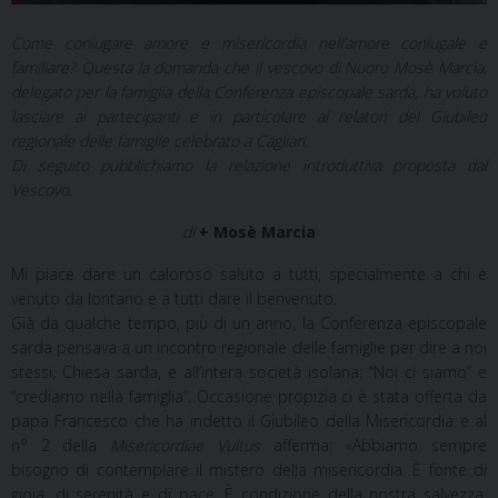
Come coniugare amore e misericordia nell’amore coniugale e
familiare? Questa la domanda che il vescovo di Nuoro Mosè Marcia,
delegato per la famiglia della Conferenza episcopale sarda, ha voluto
lasciare ai partecipanti e in particolare ai relatori del Giubileo
regionale delle famiglie celebrato a Cagliari.
Di seguito pubblichiamo la relazione introduttiva proposta dal
Vescovo.
di
+ Mosè Marcia
Mi piace dare un caloroso saluto a tutti, specialmente a chi è
venuto da lontano e a tutti dare il benvenuto.
Già da qualche tempo, più di un anno, la Conferenza episcopale
sarda pensava a un incontro regionale delle famiglie per dire a noi
stessi, Chiesa sarda, e all’intera società isolana: “Noi ci siamo” e
“crediamo nella famiglia”. Occasione propizia ci è stata offerta da
papa Francesco che ha indetto il Giubileo della Misericordia e al
n° 2 della
Misericordiae Vultus
afferma: «Abbiamo sempre
bisogno di contemplare il mistero della misericordia. È fonte di
gioia, di serenità e di pace. È condizione della nostra salvezza.