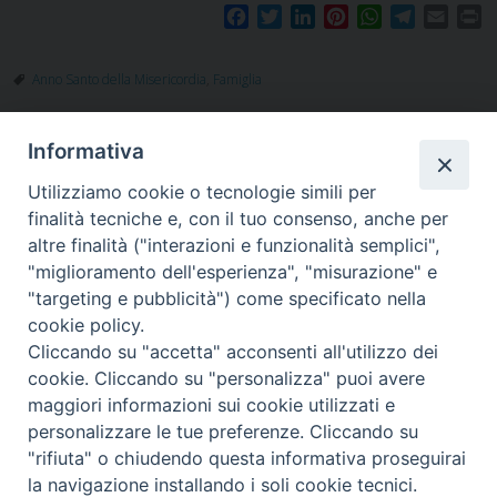
F
T
L
P
W
T
E
P
a
w
i
i
h
e
m
r
c
i
n
n
a
l
a
i
Anno Santo della Misericordia
,
Famiglia
e
t
k
t
t
e
i
n
b
t
e
e
s
g
l
t
o
e
d
r
A
r
Informativa
o
r
I
e
p
a
k
n
s
p
m
Utilizziamo cookie o tecnologie simili per
t
finalità tecniche e, con il tuo consenso, anche per
altre finalità ("interazioni e funzionalità semplici",
"miglioramento dell'esperienza", "misurazione" e
"targeting e pubblicità") come specificato nella
Piazza Santa
cookie policy.
Cliccando su "accetta" acconsenti all'utilizzo dei
cookie. Cliccando su "personalizza" puoi avere
maggiori informazioni sui cookie utilizzati e
Maria della Neve, 1 - 08100 Nuoro NU
personalizzare le tue preferenze. Cliccando su
Tel. 0784 34790
"rifiuta" o chiudendo questa informativa proseguirai
Fax 0784 208263
la navigazione installando i soli cookie tecnici.
diocesi@nuoro.chiesacattolica.it