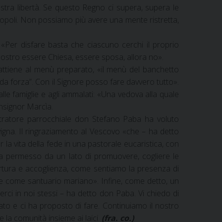
tra libertà. Se questo Regno ci supera, supera le
opoli. Non possiamo più avere una mente ristretta,
 «Per disfare basta che ciascuno cerchi il proprio
nostro essere Chiesa, essere sposa, allora no».
ttiene al menù preparato, «il menù del banchetto
 da forza”. Con il Signore posso fare davvero tutto».
lle famiglie e agli ammalati: «Una vedova alla quale
nsignor Marcìa.
istratore parrocchiale don Stefano Paba ha voluto
 vigna. Il ringraziamento al Vescovo «che – ha detto
a vita della fede in una pastorale eucaristica, con
i ha permesso da un lato di promuovere, cogliere le
pertura e accoglienza, come sentiamo la presenza di
he come santuario mariano». Infine, come detto, un
i in noi stessi – ha detto don Paba. Vi chiedo di
ato e ci ha proposto di fare. Continuiamo il nostro
la comunità insieme ai laici.
(fra. co.)