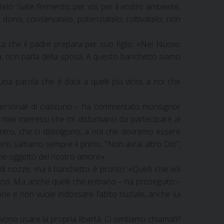
elo. Siate fermento, per voi, per il vostro ambiente,
 dono, conservatelo, potenziatelo, coltivatelo, non
 che il padre prepara per suo figlio. «Nel Nuovo
sa, non parla della sposa. A questo banchetto siamo
na parola che è data a quelli più vicini, a noi che
si personali di ciascuno – ha commentato monsignor
 miei interessi che mi disturbano da partecipare al
ntro, che ci distolgono, a noi che dovremo essere
i saltiamo sempre il primo, “Non avrai altro Dio”,
ome oggetto del nostro amore».
o di nozze, ma il banchetto è pronto: «Quelli che voi
rranno. Ma anche quelli che entrano – ha proseguito –
ne e non vuole indossare l’abito nuziale, anche lui
devono usare la propria libertà. Ci sentiamo chiamati?