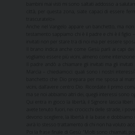
bambini mai visti mi sono saltati addosso a salutarm
città, per questa zona, siate capaci di essere fer
trascuratelo».
Anche nel Vangelo appare un banchetto, ma non è
testamento sappiamo chi è il padre e chi è il figl
invitati non per stare tra di noi ma per essere spos
Il brano indica anche come Gesù parli ai capi dei 
vogliamo essere più vicini, almeno come intenzione
Il padre andò a chiamare gli invitati ma gli invi
Marcìa – chiediamoci: quali sono i nostri interess
banchetto che Dio prepara per me sposa al matrim
vicini, dall’avere centro Dio. Ricordate il primo
ma se noi abbiamo altri dei, quegli interessi sono
Qui entra in gioco la libertà, il Signore lascia lib
avete tenuto fuori, nei crocicchi delle strade, i po
devono scegliere, la libertà è la base e dobbiamo 
avrà lo stesso trattamento di chi non ha voluto accog
Poi la frase finale di Gesù: “Molti sono chiamati, po