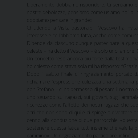
Liberamente dobbiamo rispondere. Ci sentiamo ele
nostre debolezze, pensiamo come usiamo noi la lib
dobbiamo pensare in grande».
Chiudendo la Visita pastorale il Vescovo ha invit
interesse e ce l’abbiamo fatta, anche come comunit
Dipende da ciascuno dunque partecipare a questo
celeste – ha detto il Vescovo – è solo uno: amore. C
Un concetto reso ancora più forte dalla testimonian
ho chiesto come stava sola mi ha risposto: “Grazie
Dopo il saluto finale di ringraziamento portato 
richiamare l’espressione utilizzata una settimana p
don Stefano – ci ha permesso di pesare il nostro e
uno sguardo sui ragazzi, sui giovani, sugli ammala
ricchezze come l’affetto dei nostri ragazzi che su
altri che non sono di qui e ci spinge a diventare
cenno alla conduzione di due parrocchie: «questa
sostenere questa fatica tutti insieme che vale la 
cammino». Un ringraziamento particolare, infine, a