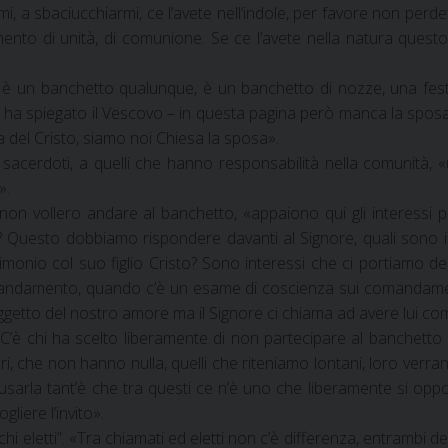
i, a sbaciucchiarmi, ce l’avete nell’indole, per favore non perdet
mento di unità, di comunione. Se ce l’avete nella natura questo
 un banchetto qualunque, è un banchetto di nozze, una festa
io – ha spiegato il Vescovo – in questa pagina però manca la spo
a del Cristo, siamo noi Chiesa la sposa».
sacerdoti, a quelli che hanno responsabilità nella comunità, «u
».
tati non vollero andare al banchetto, «appaiono qui gli interes
i? Questo dobbiamo rispondere davanti al Signore, quali sono i
onio col suo figlio Cristo? Sono interessi che ci portiamo de
 comandamento, quando c’è un esame di coscienza sui comandament
 oggetto del nostro amore ma il Signore ci chiama ad avere lui c
eri. C’è chi ha scelto liberamente di non partecipare al banchett
veri, che non hanno nulla, quelli che riteniamo lontani, loro ve
usarla tant’è che tra questi ce n’è uno che liberamente si oppo
liere l’invito».
chi eletti”. «Tra chiamati ed eletti non c’è differenza, entrambi 