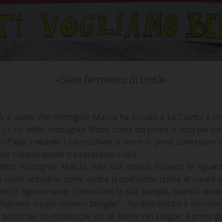
«Siate fermento di unità»
, è quella che monsignor Marcìa ha trovato a La Caletta e ch
. Lo ha detto, monsignor Mosè, come dal punto di vista più spiri
fano Paba, invitando i parrocchiani a vivere in piena comunio
e collaborazione tra sacerdote e laici.
 detto monsignor Marcìa nella sua omelia fissando lo sguard
 come abitudine, come vostra propensione quella di creare mo
ando il Signore vuole comunicare la sua famiglia, quando vuol
: «Vogliamo creare davvero famiglia? – ha domandato il Vescov
ita pastorale ho notato che voi ce l’avete nel sangue, il primo 