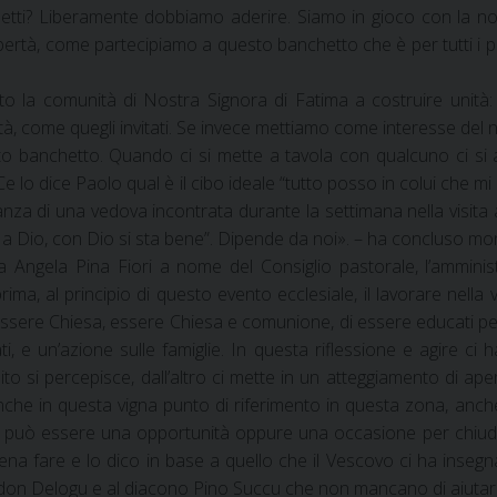
tti? Liberamente dobbiamo aderire. Siamo in gioco con la nos
ertà, come partecipiamo a questo banchetto che è per tutti i p
ato la comunità di Nostra Signora di Fatima a costruire unità:
à, come quegli invitati. Se invece mettiamo come interesse del 
 banchetto. Quando ci si mette a tavola con qualcuno ci si a
e lo dice Paolo qual è il cibo ideale “tutto posso in colui che mi
za di una vedova incontrata durante la settimana nella visita a
 a Dio, con Dio si sta bene”. Dipende da noi». – ha concluso mo
da Angela Pina Fiori a nome del Consiglio pastorale, l’ammin
rima, al principio di questo evento ecclesiale, il lavorare nella
ssere Chiesa, essere Chiesa e comunione, di essere educati per l
ti, e un’azione sulle famiglie. In questa riflessione e agire c
bito si percepisce, dall’altro ci mette in un atteggiamento di a
 anche in questa vigna punto di riferimento in questa zona, anc
 può essere una opportunità oppure una occasione per chiuderc
pena fare e lo dico in base a quello che il Vescovo ci ha insegn
 don Delogu e al diacono Pino Succu che non mancano di aiutare 