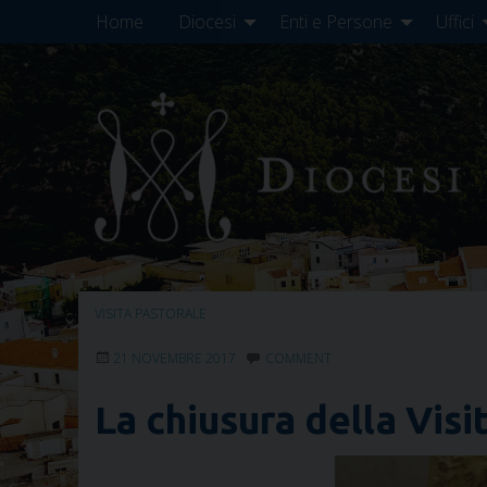
Skip
Home
Diocesi
Enti e Persone
Uffici
to
content
VISITA PASTORALE
21 NOVEMBRE 2017
COMMENT
La chiusura della Visi