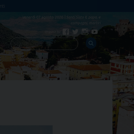
nti
venerdì 07 agosto 2026
Santi Sisto II, papa, e
compagni, martiri
Facebook
Twitter
Instagram
YouTube