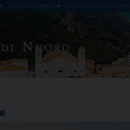
Santuari e Accoglienza
Associazioni, Gruppi e Movime
re