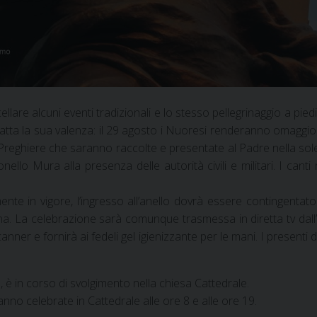
lare alcuni eventi tradizionali e lo stesso pellegrinaggio a pie
intatta la sua valenza: il 29 agosto i Nuoresi renderanno omaggi
ù. Preghiere che saranno raccolte e presentate al Padre nella s
lo Mura alla presenza delle autorità civili e militari. I canti 
mente in vigore, l’ingresso all’anello dovrà essere contingent
 La celebrazione sarà comunque trasmessa in diretta tv dall’emi
ner e fornirà ai fedeli gel igienizzante per le mani. I present
è in corso di svolgimento nella chiesa Cattedrale.
no celebrate in Cattedrale alle ore 8 e alle ore 19.