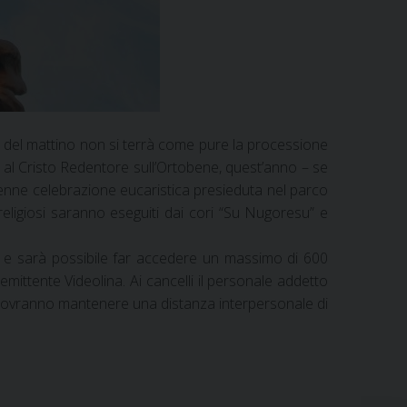
di del mattino non si terrà come pure la processione
o al Cristo Redentore sull’Ortobene, quest’anno – se
olenne celebrazione eucaristica presieduta nel parco
religiosi saranno eseguiti dai cori “Su Nugoresu” e
ato e sarà possibile far accedere un massimo di 600
ttente Videolina. Ai cancelli il personale addetto
i dovranno mantenere una distanza interpersonale di