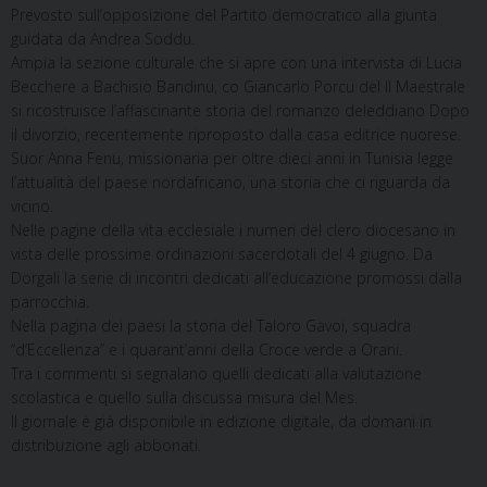
Prevosto sull’opposizione del Partito democratico alla giunta
guidata da Andrea Soddu.
Ampia la sezione culturale che si apre con una intervista di Lucia
Becchere a Bachisio Bandinu, co Giancarlo Porcu del Il Maestrale
si ricostruisce l’affascinante storia del romanzo deleddiano Dopo
il divorzio, recentemente riproposto dalla casa editrice nuorese.
Suor Anna Fenu, missionaria per oltre dieci anni in Tunisia legge
l’attualità del paese nordafricano, una storia che ci riguarda da
vicino.
Nelle pagine della vita ecclesiale i numeri del clero diocesano in
vista delle prossime ordinazioni sacerdotali del 4 giugno. Da
Dorgali la serie di incontri dedicati all’educazione promossi dalla
parrocchia.
Nella pagina dei paesi la storia del Taloro Gavoi, squadra
“d’Eccellenza” e i quarant’anni della Croce verde a Orani.
Tra i commenti si segnalano quelli dedicati alla valutazione
scolastica e quello sulla discussa misura del Mes.
Il giornale è già disponibile in edizione digitale, da domani in
distribuzione agli abbonati.