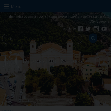
Skip
Menu
to
content
domenica 09 agosto 2026
Santa Teresa Benedetta della Croce (Edith)
Stein, vergine
Facebook
Twitter
Instagr
Yo