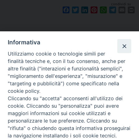
condividi su
F
T
L
P
W
T
E
P
a
w
i
i
h
e
m
r
c
i
n
n
a
l
a
i
e
t
k
t
t
e
i
n
b
t
e
e
s
g
l
t
Informativa
o
e
d
r
A
r
o
r
I
e
p
a
Utilizziamo cookie o tecnologie simili per
k
n
s
p
m
finalità tecniche e, con il tuo consenso, anche per
t
altre finalità ("interazioni e funzionalità semplici",
"miglioramento dell'esperienza", "misurazione" e
"targeting e pubblicità") come specificato nella
Piazza Santa
cookie policy.
Cliccando su "accetta" acconsenti all'utilizzo dei
cookie. Cliccando su "personalizza" puoi avere
maggiori informazioni sui cookie utilizzati e
Maria della Neve, 1 - 08100 Nuoro NU
personalizzare le tue preferenze. Cliccando su
Tel. 0784 34790
"rifiuta" o chiudendo questa informativa proseguirai
Fax 0784 208263
la navigazione installando i soli cookie tecnici.
diocesi@nuoro.chiesacattolica.it