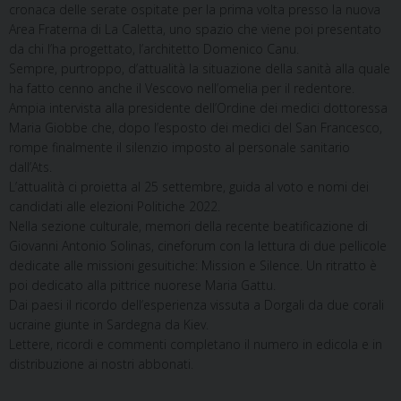
cronaca delle serate ospitate per la prima volta presso la nuova
Area Fraterna di La Caletta, uno spazio che viene poi presentato
da chi l’ha progettato, l’architetto Domenico Canu.
Sempre, purtroppo, d’attualità la situazione della sanità alla quale
ha fatto cenno anche il Vescovo nell’omelia per il redentore.
Ampia intervista alla presidente dell’Ordine dei medici dottoressa
Maria Giobbe che, dopo l’esposto dei medici del San Francesco,
rompe finalmente il silenzio imposto al personale sanitario
dall’Ats.
L’attualità ci proietta al 25 settembre, guida al voto e nomi dei
candidati alle elezioni Politiche 2022.
Nella sezione culturale, memori della recente beatificazione di
Giovanni Antonio Solinas, cineforum con la lettura di due pellicole
dedicate alle missioni gesuitiche: Mission e Silence. Un ritratto è
poi dedicato alla pittrice nuorese Maria Gattu.
Dai paesi il ricordo dell’esperienza vissuta a Dorgali da due corali
ucraine giunte in Sardegna da Kiev.
Lettere, ricordi e commenti completano il numero in edicola e in
distribuzione ai nostri abbonati.