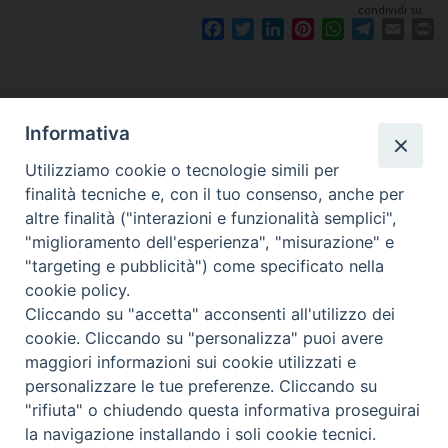
condividi su
F
T
L
P
W
T
E
P
a
w
i
i
h
e
m
r
c
i
n
n
a
l
a
i
e
t
k
t
t
e
i
n
b
t
e
e
s
g
l
t
Informativa
o
e
d
r
A
r
o
r
I
e
p
a
Utilizziamo cookie o tecnologie simili per
k
n
s
p
m
finalità tecniche e, con il tuo consenso, anche per
t
altre finalità ("interazioni e funzionalità semplici",
"miglioramento dell'esperienza", "misurazione" e
"targeting e pubblicità") come specificato nella
Piazza Santa
cookie policy.
Cliccando su "accetta" acconsenti all'utilizzo dei
cookie. Cliccando su "personalizza" puoi avere
maggiori informazioni sui cookie utilizzati e
Maria della Neve, 1 - 08100 Nuoro NU
personalizzare le tue preferenze. Cliccando su
Tel. 0784 34790
"rifiuta" o chiudendo questa informativa proseguirai
Fax 0784 208263
la navigazione installando i soli cookie tecnici.
diocesi@nuoro.chiesacattolica.it