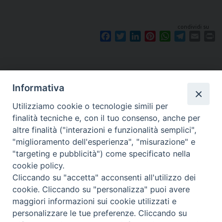
condividi su
F
T
L
P
W
T
E
P
a
w
i
i
h
e
m
r
c
i
n
n
a
l
a
i
e
t
k
t
t
e
i
n
b
t
e
e
s
g
l
t
Informativa
o
e
d
r
A
r
o
r
I
e
p
a
Utilizziamo cookie o tecnologie simili per
k
n
s
p
m
finalità tecniche e, con il tuo consenso, anche per
t
altre finalità ("interazioni e funzionalità semplici",
"miglioramento dell'esperienza", "misurazione" e
"targeting e pubblicità") come specificato nella
Piazza Santa
cookie policy.
Cliccando su "accetta" acconsenti all'utilizzo dei
cookie. Cliccando su "personalizza" puoi avere
maggiori informazioni sui cookie utilizzati e
Maria della Neve, 1 - 08100 Nuoro NU
personalizzare le tue preferenze. Cliccando su
Tel. 0784 34790