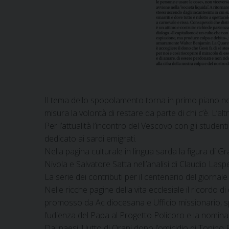
Il tema dello spopolamento torna in primo piano nel
misura la volontà di restare da parte di chi c’è. L’al
Per l’attualità l’incontro del Vescovo con gli studen
dedicato ai sardi emigrati.
Nella pagina culturale in lingua sarda la figura di
Nivola e Salvatore Satta nell’analisi di Claudio Las
La serie dei contributi per il centenario del giornale
Nelle ricche pagine della vita ecclesiale il ricordo 
promosso da Ac diocesana e Ufficio missionario, spaz
l’udienza del Papa al Progetto Policoro e la nomina
Dai paesi il lutto di Orani dopo l’omicidio di Tonino 