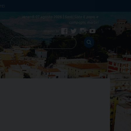
nti
venerdì 07 agosto 2026
Santi Sisto II, papa, e
compagni, martiri
Facebook
Twitter
Instagram
YouTube