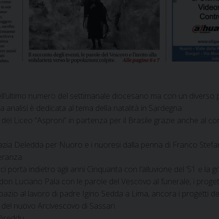
l’ultimo numero del settimanale diocesano ma con un diverso punt
tra analisi è dedicata al tema della natalità in Sardegna.
ti del Liceo “Asproni” in partenza per il Brasile grazie anche al c
 Grazia Deledda per Nuoro e i nuoresi dalla penna di Franco Stef
peranza.
 ci porta indietro agli anni Cinquanta con l’alluvione del ’51 e la g
di don Luciano Pala con le parole del Vescovo al funerale, i proge
io al lavoro di padre Igino Sedda a Lima, ancora i progetti dell
 del nuovo Arcivescovo di Sassari.
Pireddu.