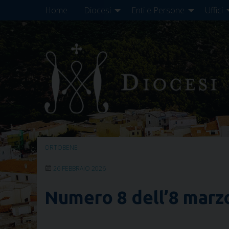
Skip
Home
Diocesi
Enti e Persone
Uffici
to
content
ORTOBENE
26 FEBBRAIO 2026
Numero 8 dell’8 marz