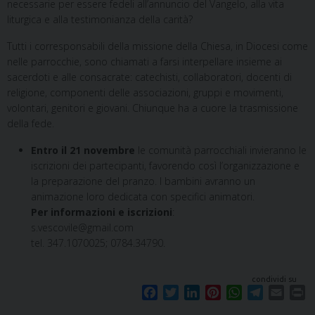
necessarie per essere fedeli all’annuncio del Vangelo, alla vita
liturgica e alla testimonianza della carità?
Tutti i corresponsabili della missione della Chiesa, in Diocesi come
nelle parrocchie, sono chiamati a farsi interpellare insieme ai
sacerdoti e alle consacrate: catechisti, collaboratori, docenti di
religione, componenti delle associazioni, gruppi e movimenti,
volontari, genitori e giovani. Chiunque ha a cuore la trasmissione
della fede.
Entro il 21 novembre
le comunità parrocchiali invieranno le
iscrizioni dei partecipanti, favorendo così l’organizzazione e
la preparazione del pranzo. I bambini avranno un
animazione loro dedicata con specifici animatori.
Per informazioni e iscrizioni
:
s.vescovile@gmail.com
tel. 347.1070025; 0784.34790.
condividi su
F
T
L
P
W
T
E
P
a
w
i
i
h
e
m
r