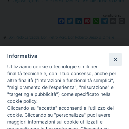
Orgosolo, omelia per l’ordinazione diaconale di Pietro Moro
condividi su
F
T
L
P
W
T
E
P
a
w
i
i
h
e
m
r
c
i
n
n
a
l
a
i
Don Paolo Carzedda
,
Don Pietro Moro
,
Don Roberto Dessolis
,
Omelie
e
t
k
t
t
e
i
n
b
t
e
e
s
g
l
t
o
e
d
r
A
r
Informativa
o
r
I
e
p
a
k
n
s
p
m
Utilizziamo cookie o tecnologie simili per
t
finalità tecniche e, con il tuo consenso, anche per
altre finalità ("interazioni e funzionalità semplici",
"miglioramento dell'esperienza", "misurazione" e
"targeting e pubblicità") come specificato nella
Piazza Santa
cookie policy.
Cliccando su "accetta" acconsenti all'utilizzo dei
cookie. Cliccando su "personalizza" puoi avere
maggiori informazioni sui cookie utilizzati e
Maria della Neve, 1 - 08100 Nuoro NU
personalizzare le tue preferenze. Cliccando su