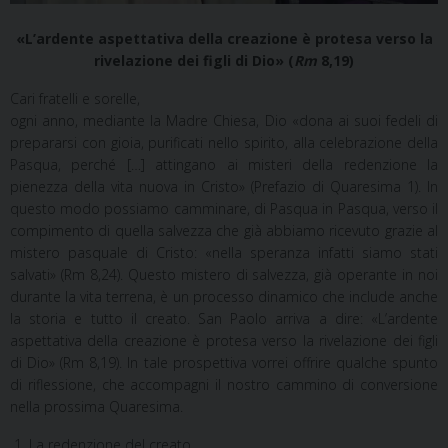
«L’ardente aspettativa della creazione è protesa verso la
rivelazione dei figli di Dio» (
Rm
8,19)
Cari fratelli e sorelle,
ogni anno, mediante la Madre Chiesa, Dio «dona ai suoi fedeli di
prepararsi con gioia, purificati nello spirito, alla celebrazione della
Pasqua, perché […] attingano ai misteri della redenzione la
pienezza della vita nuova in Cristo» (Prefazio di Quaresima 1). In
questo modo possiamo camminare, di Pasqua in Pasqua, verso il
compimento di quella salvezza che già abbiamo ricevuto grazie al
mistero pasquale di Cristo: «nella speranza infatti siamo stati
salvati» (Rm 8,24). Questo mistero di salvezza, già operante in noi
durante la vita terrena, è un processo dinamico che include anche
la storia e tutto il creato. San Paolo arriva a dire: «L’ardente
aspettativa della creazione è protesa verso la rivelazione dei figli
di Dio» (Rm 8,19). In tale prospettiva vorrei offrire qualche spunto
di riflessione, che accompagni il nostro cammino di conversione
nella prossima Quaresima.
1. La redenzione del creato