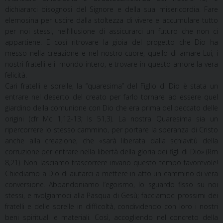
dichiararci bisognosi del Signore e della sua misericordia. Fare
elemosina per uscire dalla stoltezza di vivere e accumulare tutto
per noi stessi, nell’illusione di assicurarci un futuro che non ci
appartiene. E così ritrovare la gioia del progetto che Dio ha
messo nella creazione e nel nostro cuore, quello di amare Lui, i
nostri fratelli e il mondo intero, e trovare in questo amore la vera
felicità.
Cari fratelli e sorelle, la “quaresima” del Figlio di Dio è stata un
entrare nel deserto del creato per farlo tornare ad essere quel
giardino della comunione con Dio che era prima del peccato delle
origini (cfr Mc 1,12-13; Is 51,3). La nostra Quaresima sia un
ripercorrere lo stesso cammino, per portare la speranza di Cristo
anche alla creazione, che «sarà liberata dalla schiavitù della
corruzione per entrare nella libertà della gloria dei figli di Dio» (Rm
8,21). Non lasciamo trascorrere invano questo tempo favorevole!
Chiediamo a Dio di aiutarci a mettere in atto un cammino di vera
conversione. Abbandoniamo l’egoismo, lo sguardo fisso su noi
stessi, e rivolgiamoci alla Pasqua di Gesù; facciamoci prossimi dei
fratelli e delle sorelle in difficoltà, condividendo con loro i nostri
beni spirituali e materiali. Così, accogliendo nel concreto della