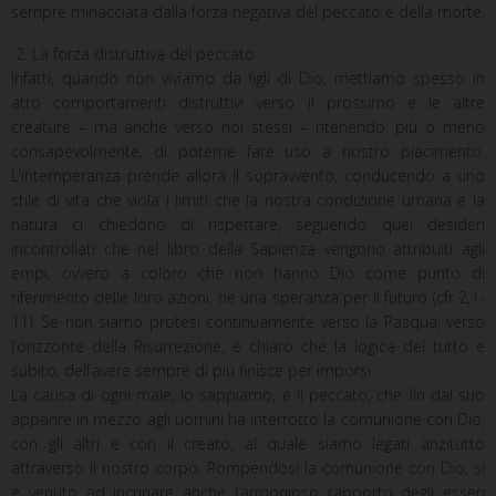
sempre minacciata dalla forza negativa del peccato e della morte.
2. La forza distruttiva del peccato
Infatti, quando non viviamo da figli di Dio, mettiamo spesso in
atto comportamenti distruttivi verso il prossimo e le altre
creature – ma anche verso noi stessi – ritenendo, più o meno
consapevolmente, di poterne fare uso a nostro piacimento.
L’intemperanza prende allora il sopravvento, conducendo a uno
stile di vita che vìola i limiti che la nostra condizione umana e la
natura ci chiedono di rispettare, seguendo quei desideri
incontrollati che nel libro della Sapienza vengono attribuiti agli
empi, ovvero a coloro che non hanno Dio come punto di
riferimento delle loro azioni, né una speranza per il futuro (cfr 2,1-
11). Se non siamo protesi continuamente verso la Pasqua, verso
l’orizzonte della Risurrezione, è chiaro che la logica del tutto e
subito, dell’avere sempre di più finisce per imporsi.
La causa di ogni male, lo sappiamo, è il peccato, che fin dal suo
apparire in mezzo agli uomini ha interrotto la comunione con Dio,
con gli altri e con il creato, al quale siamo legati anzitutto
attraverso il nostro corpo. Rompendosi la comunione con Dio, si
è venuto ad incrinare anche l’armonioso rapporto degli esseri