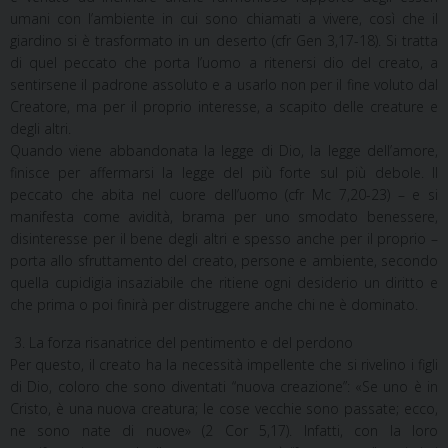
umani con l’ambiente in cui sono chiamati a vivere, così che il
giardino si è trasformato in un deserto (cfr Gen 3,17-18). Si tratta
di quel peccato che porta l’uomo a ritenersi dio del creato, a
sentirsene il padrone assoluto e a usarlo non per il fine voluto dal
Creatore, ma per il proprio interesse, a scapito delle creature e
degli altri.
Quando viene abbandonata la legge di Dio, la legge dell’amore,
finisce per affermarsi la legge del più forte sul più debole. Il
peccato che abita nel cuore dell’uomo (cfr Mc 7,20-23) – e si
manifesta come avidità, brama per uno smodato benessere,
disinteresse per il bene degli altri e spesso anche per il proprio –
porta allo sfruttamento del creato, persone e ambiente, secondo
quella cupidigia insaziabile che ritiene ogni desiderio un diritto e
che prima o poi finirà per distruggere anche chi ne è dominato.
3. La forza risanatrice del pentimento e del perdono
Per questo, il creato ha la necessità impellente che si rivelino i figli
di Dio, coloro che sono diventati “nuova creazione”: «Se uno è in
Cristo, è una nuova creatura; le cose vecchie sono passate; ecco,
ne sono nate di nuove» (2 Cor 5,17). Infatti, con la loro