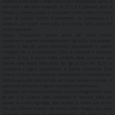
manifestazione anche il creato stesso può “fare pasqua”: aprirsi ai
cieli nuovi e alla terra nuova (cfr Ap 21,1). E il cammino verso la
Pasqua ci chiama proprio a restaurare il nostro volto e il nostro
cuore di cristiani, tramite il pentimento, la conversione e il
perdono, per poter vivere tutta la ricchezza della grazia del
mistero pasquale.
Questa “impazienza”, questa attesa del creato troverà
compimento quando si manifesteranno i figli di Dio, cioè quando i
cristiani e tutti gli uomini entreranno decisamente in questo
“travaglio” che è la conversione. Tutta la creazione è chiamata,
insieme a noi, a uscire «dalla schiavitù della corruzione per
entrare nella libertà della gloria dei figli di Dio» (Rm 8,21). La
Quaresima è segno sacramentale di questa conversione. Essa
chiama i cristiani a incarnare più intensamente e concretamente il
mistero pasquale nella loro vita personale, familiare e sociale, in
particolare attraverso il digiuno, la preghiera e l’elemosina.
Digiunare, cioè imparare a cambiare il nostro atteggiamento verso
gli altri e le creature: dalla tentazione di “divorare” tutto per
saziare la nostra ingordigia, alla capacità di soffrire per amore,
che può colmare il vuoto del nostro cuore. Pregare per saper
rinunciare all’idolatria e all’autosufficienza del nostro io, e