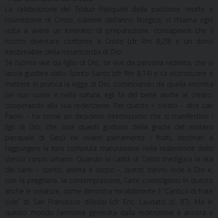
La celebrazione del Triduo Pasquale della passione, morte e
risurrezione di Cristo, culmine dell’anno liturgico, ci chiama ogni
volta a vivere un itinerario di preparazione, consapevoli che il
nostro diventare conformi a Cristo (cfr Rm 8,29) è un dono
inestimabile della misericordia di Dio.
Se l’uomo vive da figlio di Dio, se vive da persona redenta, che si
lascia guidare dallo Spirito Santo (cfr Rm 8,14) e sa riconoscere e
mettere in pratica la legge di Dio, cominciando da quella inscritta
nel suo cuore e nella natura, egli fa del bene anche al creato,
cooperando alla sua redenzione. Per questo il creato – dice san
Paolo – ha come un desiderio intensissimo che si manifestino i
figli di Dio, che cioè quanti godono della grazia del mistero
pasquale di Gesù ne vivano pienamente i frutti, destinati a
raggiungere la loro compiuta maturazione nella redenzione dello
stesso corpo umano. Quando la carità di Cristo trasfigura la vita
dei santi – spirito, anima e corpo –, questi danno lode a Dio e,
con la preghiera, la contemplazione, l’arte coinvolgono in questo
anche le creature, come dimostra mirabilmente il “Cantico di frate
sole” di San Francesco d’Assisi (cfr Enc. Laudato si’, 87). Ma in
questo mondo l’armonia generata dalla redenzione è ancora e