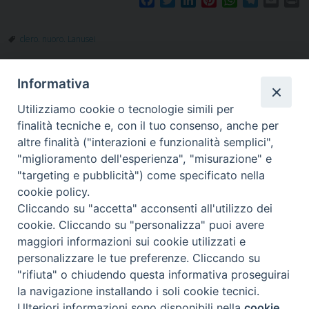
a
w
i
i
h
e
m
r
c
i
n
n
a
l
a
i
clero. nuoro. Lanusei
e
t
k
t
t
e
i
n
b
t
e
e
s
g
l
t
o
e
d
r
A
r
Informativa
o
r
I
e
p
a
k
n
s
p
m
Utilizziamo cookie o tecnologie simili per
t
finalità tecniche e, con il tuo consenso, anche per
altre finalità ("interazioni e funzionalità semplici",
"miglioramento dell'esperienza", "misurazione" e
"targeting e pubblicità") come specificato nella
Piazza Santa
cookie policy.
Cliccando su "accetta" acconsenti all'utilizzo dei
cookie. Cliccando su "personalizza" puoi avere
maggiori informazioni sui cookie utilizzati e
Maria della Neve, 1 - 08100 Nuoro NU
personalizzare le tue preferenze. Cliccando su
Tel. 0784 34790
"rifiuta" o chiudendo questa informativa proseguirai
Fax 0784 208263
la navigazione installando i soli cookie tecnici.
diocesi@nuoro.chiesacattolica.it
Ulteriori informazioni sono disponibili nella
cookie