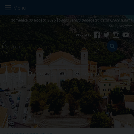
Skip
Menu
to
content
domenica 09 agosto 2026
Santa Teresa Benedetta della Croce (Edith)
Stein, vergine
Facebook
Twitter
Instagr
Yo