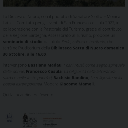
La Diocesi di Nuoro, con il priorato di Salvatore Siotto e Monica
Lai e il Comitato per gli eventi di San Francesco di Lula 2022, in
collaborazione con la Pastorale del Turismo, grazie al contributo
della Regione Sardegna, Assessorato al Turismo, propone un
seminario di studio
dal titolo
Fede, cultura e territorio
, che si
terrà nell’Auditorium della
Biblioteca Satta di Nuoro domenica
30 ottobre, alle 16.00
.
Intervengono
Bastiana Madau
,
I pani rituali come segno spirituale
delle donne
,
Francesco Casula
,
La religiosità nella letteratura
sarda e nelle feste popolari
,
Bachisio Bandinu
,
La religiosità nella
poesia estemporanea
. Modera
Giacomo Mameli.
Qui la locandina dell’evento.