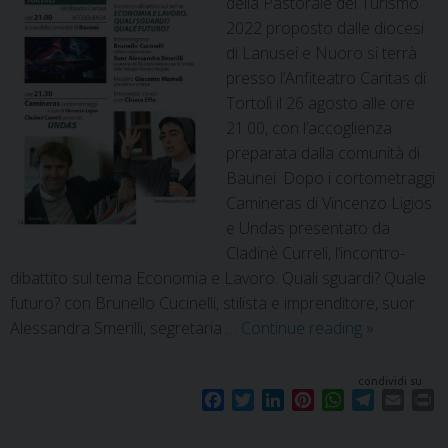
della Pastorale del Turismo
2022 proposto dalle diocesi
di Lanusei e Nuoro si terrà
presso l’Anfiteatro Caritas di
Tortolì il 26 agosto alle ore
21.00, con l’accoglienza
preparata dalla comunità di
Baunei. Dopo i cortometraggi
Camineras di Vincenzo Ligios
e Undas presentato da
Cladinè Curreli, l’incontro-
dibattito sul tema Economia e Lavoro. Quali sguardi? Quale
futuro? con Brunello Cucinelli, stilista e imprenditore, suor
Alessandra Smerilli, segretaria …
Continue reading
»
condividi su
F
T
L
P
W
T
E
P
a
w
i
i
h
e
m
r
c
i
n
n
a
l
a
i