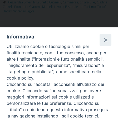
Alessandra Smerilli
,
Brunello Cucinelli
,
Camineras
,
Chiara Effe
,
Cladinè
e
t
k
t
t
e
i
n
Curreli
,
Economia
,
Giacomo Mameli
,
Lavoro
,
Pastorale del Turismo
,
Tortolì
,
b
t
e
e
s
g
l
t
Undas
,
Vincenzo Ligios
o
e
d
r
A
r
o
r
I
e
p
a
k
n
s
p
m
t
P
Informativa
o
Utilizziamo cookie o tecnologie simili per
s
finalità tecniche e, con il tuo consenso, anche per
t
altre finalità ("interazioni e funzionalità semplici",
"miglioramento dell'esperienza", "misurazione" e
N
"targeting e pubblicità") come specificato nella
Piazza Santa
a
cookie policy.
v
Cliccando su "accetta" acconsenti all'utilizzo dei
i
cookie. Cliccando su "personalizza" puoi avere
g
maggiori informazioni sui cookie utilizzati e
Maria della Neve, 1 - 08100 Nuoro NU
a
personalizzare le tue preferenze. Cliccando su
Tel. 0784 34790
"rifiuta" o chiudendo questa informativa proseguirai
t
Fax 0784 208263
la navigazione installando i soli cookie tecnici.
diocesi@nuoro.chiesacattolica.it