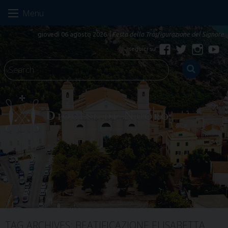
Skip
Menu
to
content
giovedì 06 agosto 2026
Festa della Trasfigurazione del Signore
Facebook
Twitter
Instagr
Yo
TAG ARCHIVES:
BEATIFICAZIONE ELISABETTA