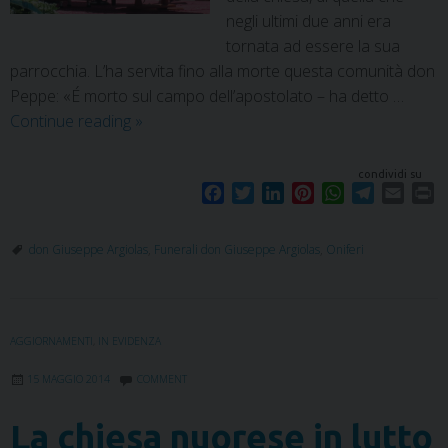
negli ultimi due anni era
tornata ad essere la sua
parrocchia. L’ha servita fino alla morte questa comunità don
Peppe: «É morto sul campo dell’apostolato – ha detto …
Continue reading
»
condividi su
F
T
L
P
W
T
E
P
a
w
i
i
h
e
m
r
c
i
n
n
a
l
a
i
don Giuseppe Argiolas
,
Funerali don Giuseppe Argiolas
,
Oniferi
e
t
k
t
t
e
i
n
b
t
e
e
s
g
l
t
o
e
d
r
A
r
o
r
I
e
p
a
AGGIORNAMENTI
,
IN EVIDENZA
k
n
s
p
m
t
15 MAGGIO 2014
COMMENT
La chiesa nuorese in lutto