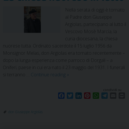
Nella serata di oggi è tornato
al Padre don Giuseppe
Argiolas, partecipano al lutto il
Vescovo Mosè Marcia, la
curia diocesana, la chiesa
nuorese tutta. Ordinato sacerdote il 15 luglio 1956 da
Monsignor Melas, don Argiolas era tornato recentemente –
dopo la lunga esperienza come parroco di Dorgali – a
Oniferi, paese in cui era nato il 23 maggio del 1931. I funerali
si terranno …
Continue reading
»
condividi su
F
T
L
P
W
T
E
P
a
w
i
i
h
e
m
r
c
i
n
n
a
l
a
i
don Giuseppe Argiolas
e
t
k
t
t
e
i
n
b
t
e
e
s
g
l
t
o
e
d
r
A
r